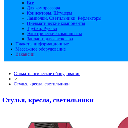
Все
Для компрессора
Коннекторы, Штуцеры
Лампочки, Светильники, Рефлекторы
Пневматические компоненты
Трубки, Рукава
Электрические компоненты
Запчасти для автоклава
Плакаты информационные
Массажное оборудование
Вакансии
Стоматологическое оборудование
>
Стулья, кресла, светильники
Стулья, кресла, светильники