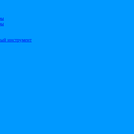
ры
ры
ный инструмент