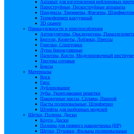
Аппарат для изготовления нейлоновых прот
Пароструйные, Пескоструйные аппараты
Пиндексы, Триммеры, Фрезеры, Шлифмоторы
Термоформер вакуумный
3D сканер
Принадлежности и приспособления
Артикуляторы, Окклюдаторы, Параллеломет
Бюгели, Кюветы, Лобзики, Прессы
Горелки, Спиртовки
Лупы бинокулярные
Палитры, Кисти, Моделировочный инструме
Трегеры сотовые
Боксы
Материалы
Воск
Гипс
Дублирование
Зубы, Укрепляющие решетки
Паковочные массы, Сплавы, Припой
Пасты полировальные, Шлифзерно
Штифты для разборных моделей
Щетки, Полиры, Диски
Круги, Диски
Полиры для прямого наконечника (НР)
Щетки, Пуховки, Фильцы полировальные