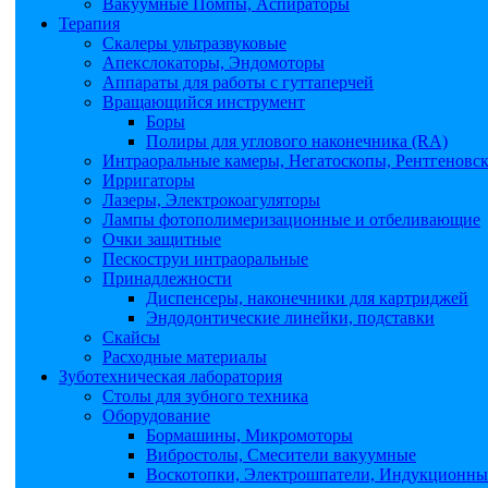
Вакуумные Помпы, Аспираторы
Терапия
Скалеры ультразвуковые
Апекслокаторы, Эндомоторы
Аппараты для работы с гуттаперчей
Вращающийся инструмент
Боры
Полиры для углового наконечника (RA)
Интраоральные камеры, Негатоскопы, Рентгеновс
Ирригаторы
Лазеры, Электрокоагуляторы
Лампы фотополимеризационные и отбеливающие
Очки защитные
Пескоструи интраоральные
Принадлежности
Диспенсеры, наконечники для картриджей
Эндодонтические линейки, подставки
Скайсы
Расходные материалы
Зуботехническая лаборатория
Столы для зубного техника
Оборудование
Бормашины, Микромоторы
Вибростолы, Смесители вакуумные
Воскотопки, Электрошпатели, Индукционные