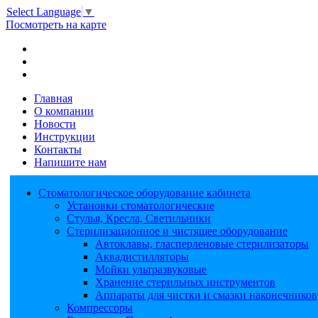
Select Language
▼
Посмотреть на карте
Главная
О компании
Новости
Инструкции
Контакты
Напишите нам
Стоматологическое оборудование кабинета
Установки стоматологические
Стулья, Кресла, Светильники
Стерилизационное и чистящее оборудование
Автоклавы, гласперленовые стерилизаторы
Аквадистилляторы
Мойки ультразвуковые
Хранение стерильных инструментов
Аппараты для чистки и смазки наконечников
Компрессоры