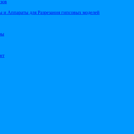
езов
 и Аппараты для Разрезания гипсовых моделей
ры
нт