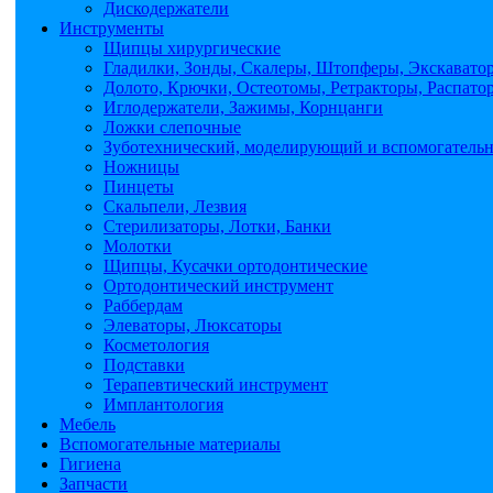
Дискодержатели
Инструменты
Щипцы хирургические
Гладилки, Зонды, Скалеры, Штопферы, Экскавато
Долото, Крючки, Остеотомы, Ретракторы, Распато
Иглодержатели, Зажимы, Корнцанги
Ложки слепочные
Зуботехнический, моделирующий и вспомогатель
Ножницы
Пинцеты
Скальпели, Лезвия
Стерилизаторы, Лотки, Банки
Молотки
Щипцы, Кусачки ортодонтические
Ортодонтический инструмент
Раббердам
Элеваторы, Люксаторы
Косметология
Подставки
Терапевтический инструмент
Имплантология
Мебель
Вспомогательные материалы
Гигиена
Запчасти