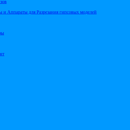
езов
 и Аппараты для Разрезания гипсовых моделей
ры
нт