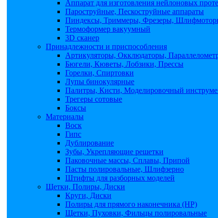
Аппарат для изготовления нейлоновых прот
Пароструйные, Пескоструйные аппараты
Пиндексы, Триммеры, Фрезеры, Шлифмоторы
Термоформер вакуумный
3D сканер
Принадлежности и приспособления
Артикуляторы, Окклюдаторы, Параллеломет
Бюгели, Кюветы, Лобзики, Прессы
Горелки, Спиртовки
Лупы бинокулярные
Палитры, Кисти, Моделировочный инструме
Трегеры сотовые
Боксы
Материалы
Воск
Гипс
Дублирование
Зубы, Укрепляющие решетки
Паковочные массы, Сплавы, Припой
Пасты полировальные, Шлифзерно
Штифты для разборных моделей
Щетки, Полиры, Диски
Круги, Диски
Полиры для прямого наконечника (НР)
Щетки, Пуховки, Фильцы полировальные