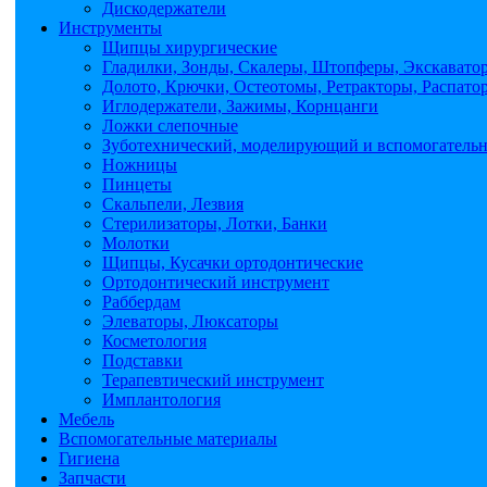
Дискодержатели
Инструменты
Щипцы хирургические
Гладилки, Зонды, Скалеры, Штопферы, Экскавато
Долото, Крючки, Остеотомы, Ретракторы, Распато
Иглодержатели, Зажимы, Корнцанги
Ложки слепочные
Зуботехнический, моделирующий и вспомогатель
Ножницы
Пинцеты
Скальпели, Лезвия
Стерилизаторы, Лотки, Банки
Молотки
Щипцы, Кусачки ортодонтические
Ортодонтический инструмент
Раббердам
Элеваторы, Люксаторы
Косметология
Подставки
Терапевтический инструмент
Имплантология
Мебель
Вспомогательные материалы
Гигиена
Запчасти