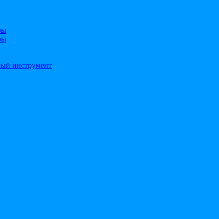
ры
ры
ный инструмент