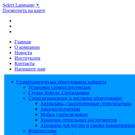
Select Language
▼
Посмотреть на карте
Главная
О компании
Новости
Инструкции
Контакты
Напишите нам
Стоматологическое оборудование кабинета
Установки стоматологические
Стулья, Кресла, Светильники
Стерилизационное и чистящее оборудование
Автоклавы, гласперленовые стерилизаторы
Аквадистилляторы
Мойки ультразвуковые
Хранение стерильных инструментов
Аппараты для чистки и смазки наконечников
Компрессоры