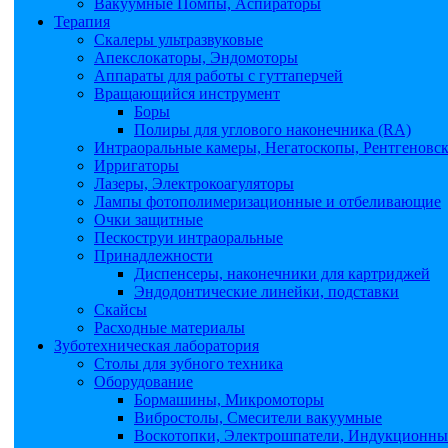
Вакуумные Помпы, Аспираторы
Терапия
Скалеры ультразвуковые
Апекслокаторы, Эндомоторы
Аппараты для работы с гуттаперчей
Вращающийся инструмент
Боры
Полиры для углового наконечника (RA)
Интраоральные камеры, Негатоскопы, Рентгеновс
Ирригаторы
Лазеры, Электрокоагуляторы
Лампы фотополимеризационные и отбеливающие
Очки защитные
Пескоструи интраоральные
Принадлежности
Диспенсеры, наконечники для картриджей
Эндодонтические линейки, подставки
Скайсы
Расходные материалы
Зуботехническая лаборатория
Столы для зубного техника
Оборудование
Бормашины, Микромоторы
Вибростолы, Смесители вакуумные
Воскотопки, Электрошпатели, Индукционные