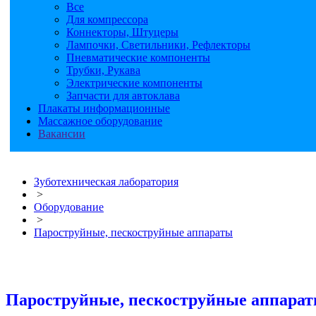
Все
Для компрессора
Коннекторы, Штуцеры
Лампочки, Светильники, Рефлекторы
Пневматические компоненты
Трубки, Рукава
Электрические компоненты
Запчасти для автоклава
Плакаты информационные
Массажное оборудование
Вакансии
Зуботехническая лаборатория
>
Оборудование
>
Пароструйные, пескоструйные аппараты
Пароструйные, пескоструйные аппара