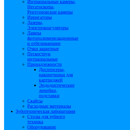
Интраоральные камеры,
Негатоскопы,
Рентгеновские камеры
Ирригаторы
Лазеры,
Электрокоагуляторы
Лампы
фотополимеризационные
и отбеливающие
Очки защитные
Пескоструи
интраоральные
Принадлежности
Диспенсеры,
наконечники для
картриджей
Эндодонтические
линейки,
подставки
Скайсы
Расходные материалы
Зуботехническая лаборатория
Столы для зубного
техника
Оборудование