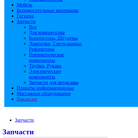
Мебель
Вспомогательные материалы
Гигиена
Запчасти
Все
Для компрессора
Коннекторы, Штуцеры
Лампочки, Светильники,
Рефлекторы
Пневматические
компоненты
Трубки, Рукава
Электрические
компоненты
Запчасти для автоклава
Плакаты информационные
Массажное оборудование
Вакансии
Запчасти
Запчасти