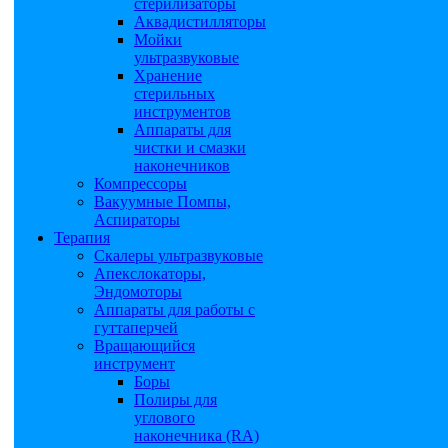
стерилизаторы
Аквадистилляторы
Мойки
ультразвуковые
Хранение
стерильных
инструментов
Аппараты для
чистки и смазки
наконечников
Компрессоры
Вакуумные Помпы,
Аспираторы
Терапия
Скалеры ультразвуковые
Апекслокаторы,
Эндомоторы
Аппараты для работы с
гуттаперчей
Вращающийся
инструмент
Боры
Полиры для
углового
наконечника (RA)