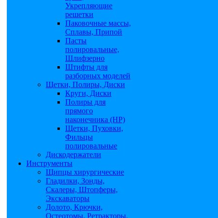
Укрепляющие
решетки
Паковочные массы,
Сплавы, Припой
Пасты
полировальные,
Шлифзерно
Штифты для
разборных моделей
Щетки, Полиры, Диски
Круги, Диски
Полиры для
прямого
наконечника (НР)
Щетки, Пуховки,
Фильцы
полировальные
Дискодержатели
Инструменты
Щипцы хирургические
Гладилки, Зонды,
Скалеры, Штопферы,
Экскаваторы
Долото, Крючки,
Остеотомы, Ретракторы,