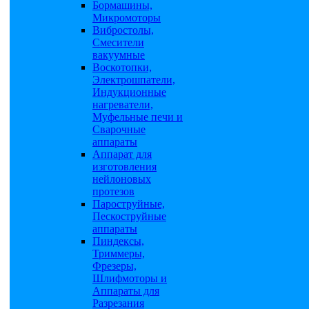
Бормашины,
Микромоторы
Вибростолы,
Смесители
вакуумные
Воскотопки,
Электрошпатели,
Индукционные
нагреватели,
Муфельные печи и
Сварочные
аппараты
Аппарат для
изготовления
нейлоновых
протезов
Пароструйные,
Пескоструйные
аппараты
Пиндексы,
Триммеры,
Фрезеры,
Шлифмоторы и
Аппараты для
Разрезания