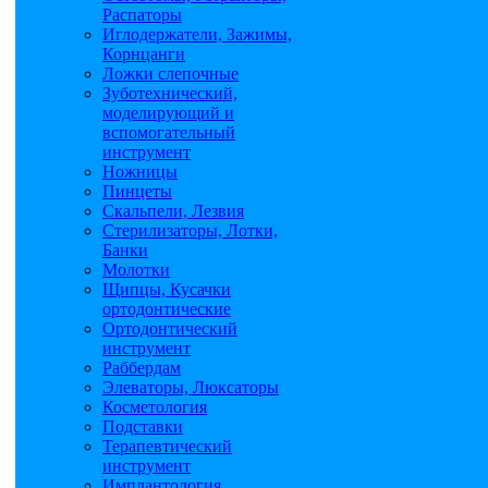
Распаторы
Иглодержатели, Зажимы,
Корнцанги
Ложки слепочные
Зуботехнический,
моделирующий и
вспомогательный
инструмент
Ножницы
Пинцеты
Скальпели, Лезвия
Стерилизаторы, Лотки,
Банки
Молотки
Щипцы, Кусачки
ортодонтические
Ортодонтический
инструмент
Раббердам
Элеваторы, Люксаторы
Косметология
Подставки
Терапевтический
инструмент
Имплантология