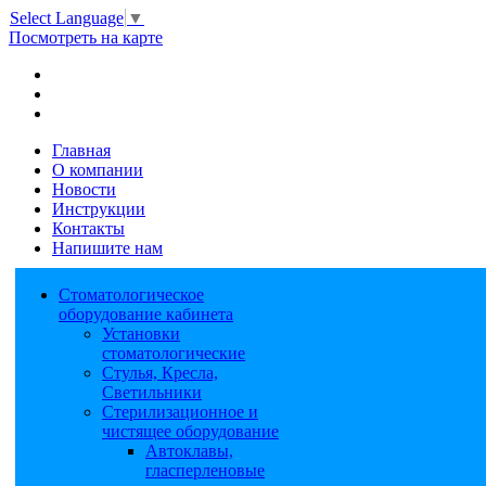
Select Language
▼
Посмотреть на карте
Главная
О компании
Новости
Инструкции
Контакты
Напишите нам
Стоматологическое
оборудование кабинета
Установки
стоматологические
Стулья, Кресла,
Светильники
Стерилизационное и
чистящее оборудование
Автоклавы,
гласперленовые