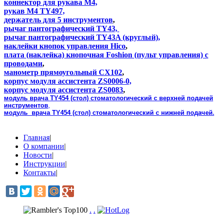
коннектор для рукава М4,
рукав М4 TY497,
держатель для 5 инструментов
,
рычаг пантографический TY43,
рычаг пантографический TY43A (круглый),
наклейки кнопок управления Hico
,
плата (наклейка) кнопочная Foshion (пульт управления) с
проводами
,
манометр прямоугольный CX102
,
корпус модуля ассистента ZS0006-0,
корпус модуля ассистента ZS0083
,
модуль врача TY454 (стол) стоматологический с верхней подачей
инструментов
,
модуль
врача TY454
(стол)
стоматологический с нижней подачей
.
Главная
|
О компании
|
Новости
|
Инструкции
|
Контакты
|
.
.