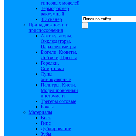
гипсовых моделей
Термоформер
вакуумный
3D сканер
Принадлежности и
приспособления
Артикуляторы,
Окклюдаторы,
Параллелометры
Бюгели, Кюветы,
Лобзики, Прессы
Горелки,
Спиртовки
Лупы
бинокулярные
Палитры, Кисти,
Моделировочный
инструмент
Трегеры сотовые
Боксы
Материалы
Воск
Гипс
Дублирование
Зубы,