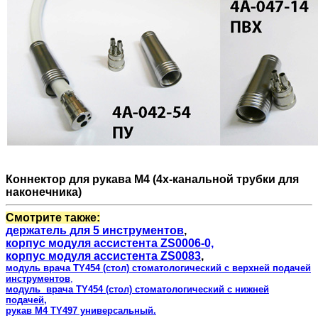
Коннектор для рукава М4 (4х-канальной трубки для
наконечника)
Смотрите также:
держатель для 5 инструментов
,
корпус модуля ассистента ZS0006-0,
корпус модуля ассистента ZS0083
,
модуль врача TY454 (стол) стоматологический с верхней подачей
инструментов
,
модуль
врача TY454
(стол)
стоматологический с нижней
подачей,
рукав М4 TY497 универсальный.