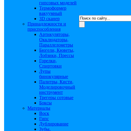
гипсовых моделей
Термоформер
вакуумный
3D сканер
Принадлежности и
приспособления
Артикуляторы,
Окклюдаторы,
Параллелометры
Бюгели, Кюветы,
Лобзики, Прессы
Горелки,
Спиртовки
Лупы
бинокулярные
Палитры, Кисти,
Моделировочный
инструмент
Трегеры сотовые
Боксы
Материалы
Воск
Гипс
Дублирование
Зубы,