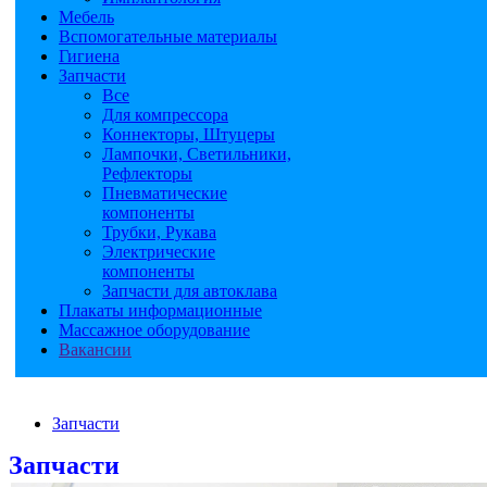
Мебель
Вспомогательные материалы
Гигиена
Запчасти
Все
Для компрессора
Коннекторы, Штуцеры
Лампочки, Светильники,
Рефлекторы
Пневматические
компоненты
Трубки, Рукава
Электрические
компоненты
Запчасти для автоклава
Плакаты информационные
Массажное оборудование
Вакансии
Запчасти
Запчасти