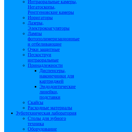
Интраоральные камеры,
Негатоскопы,
Рентгеновские камеры
Ирригаторы
Лазеры,
Электрокоагуляторы
Лампы
фотополимеризационные
и отбеливающие
Очки защитные
Пескоструи
интраоральные
Принадлежности
Диспенсеры,
наконечники для
картриджей
Эндодонтические
линейки,
подставки
Скайсы
Расходные материалы
Зуботехническая лаборатория
Столы для зубного
техника
Оборудование