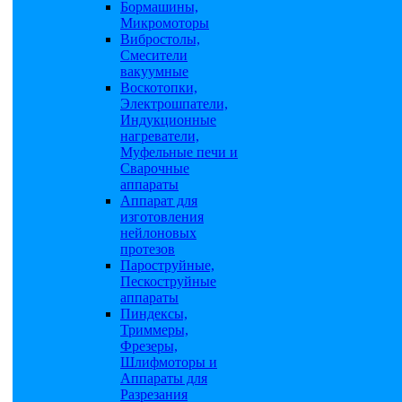
Бормашины,
Микромоторы
Вибростолы,
Смесители
вакуумные
Воскотопки,
Электрошпатели,
Индукционные
нагреватели,
Муфельные печи и
Сварочные
аппараты
Аппарат для
изготовления
нейлоновых
протезов
Пароструйные,
Пескоструйные
аппараты
Пиндексы,
Триммеры,
Фрезеры,
Шлифмоторы и
Аппараты для
Разрезания