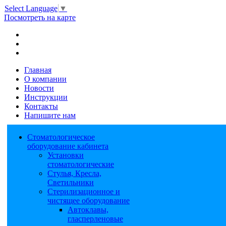
Select Language
▼
Посмотреть на карте
Главная
О компании
Новости
Инструкции
Контакты
Напишите нам
Стоматологическое
оборудование кабинета
Установки
стоматологические
Стулья, Кресла,
Светильники
Стерилизационное и
чистящее оборудование
Автоклавы,
гласперленовые