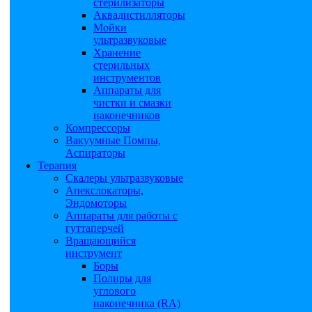
стерилизаторы
Аквадистилляторы
Мойки
ультразвуковые
Хранение
стерильных
инструментов
Аппараты для
чистки и смазки
наконечников
Компрессоры
Вакуумные Помпы,
Аспираторы
Терапия
Скалеры ультразвуковые
Апекслокаторы,
Эндомоторы
Аппараты для работы с
гуттаперчей
Вращающийся
инструмент
Боры
Полиры для
углового
наконечника (RA)