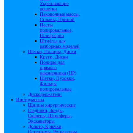
Укрепляющие
решетки
Паковочные массы,
Сплавы, Припой
Пасты
полировальные,
Шлифзерно
Штифты для
разборных моделей
Щетки, Полиры, Диски
Круги, Диски
Полиры для
прямого
наконечника (НР)
Щетки, Пуховки,
Фильцы
полировальные
Дискодержатели
Инструменты
Щипцы хирургические
Гладилки, Зонды,
Скалеры, Штопферы,
Экскаваторы
Долото, Крючки,
Остеотомы, Ретракторы,