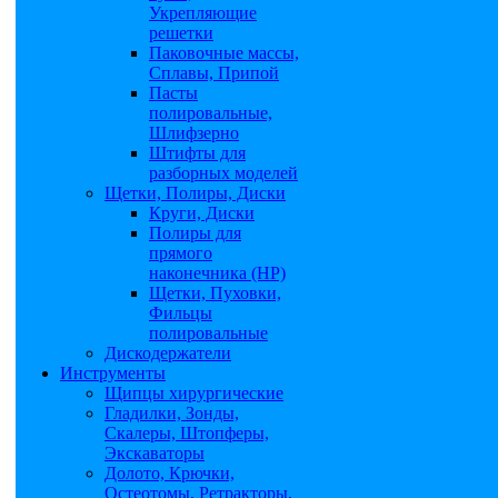
Укрепляющие
решетки
Паковочные массы,
Сплавы, Припой
Пасты
полировальные,
Шлифзерно
Штифты для
разборных моделей
Щетки, Полиры, Диски
Круги, Диски
Полиры для
прямого
наконечника (НР)
Щетки, Пуховки,
Фильцы
полировальные
Дискодержатели
Инструменты
Щипцы хирургические
Гладилки, Зонды,
Скалеры, Штопферы,
Экскаваторы
Долото, Крючки,
Остеотомы, Ретракторы,