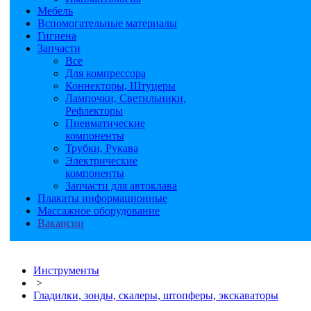
Мебель
Вспомогательные материалы
Гигиена
Запчасти
Все
Для компрессора
Коннекторы, Штуцеры
Лампочки, Светильники,
Рефлекторы
Пневматические
компоненты
Трубки, Рукава
Электрические
компоненты
Запчасти для автоклава
Плакаты информационные
Массажное оборудование
Вакансии
Инструменты
>
Гладилки, зонды, скалеры, штопферы, экскаваторы