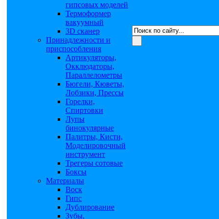
гипсовых моделей
Термоформер
вакуумный
3D сканер
Принадлежности и
приспособления
Артикуляторы,
Окклюдаторы,
Параллелометры
Бюгели, Кюветы,
Лобзики, Прессы
Горелки,
Спиртовки
Лупы
бинокулярные
Палитры, Кисти,
Моделировочный
инструмент
Трегеры сотовые
Боксы
Материалы
Воск
Гипс
Дублирование
Зубы,