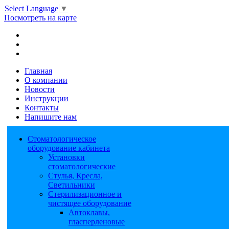
Select Language
▼
Посмотреть на карте
Главная
О компании
Новости
Инструкции
Контакты
Напишите нам
Стоматологическое
оборудование кабинета
Установки
стоматологические
Стулья, Кресла,
Светильники
Стерилизационное и
чистящее оборудование
Автоклавы,
гласперленовые