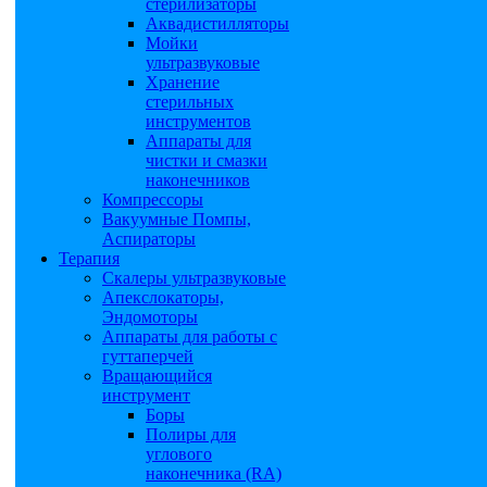
стерилизаторы
Аквадистилляторы
Мойки
ультразвуковые
Хранение
стерильных
инструментов
Аппараты для
чистки и смазки
наконечников
Компрессоры
Вакуумные Помпы,
Аспираторы
Терапия
Скалеры ультразвуковые
Апекслокаторы,
Эндомоторы
Аппараты для работы с
гуттаперчей
Вращающийся
инструмент
Боры
Полиры для
углового
наконечника (RA)