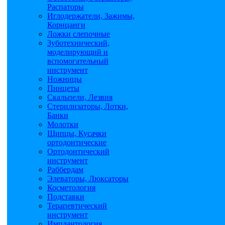
Распаторы
Иглодержатели, Зажимы,
Корнцанги
Ложки слепочные
Зуботехнический,
моделирующий и
вспомогательный
инструмент
Ножницы
Пинцеты
Скальпели, Лезвия
Стерилизаторы, Лотки,
Банки
Молотки
Щипцы, Кусачки
ортодонтические
Ортодонтический
инструмент
Раббердам
Элеваторы, Люксаторы
Косметология
Подставки
Терапевтический
инструмент
Имплантология