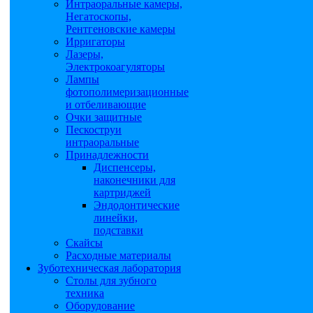
Интраоральные камеры,
Негатоскопы,
Рентгеновские камеры
Ирригаторы
Лазеры,
Электрокоагуляторы
Лампы
фотополимеризационные
и отбеливающие
Очки защитные
Пескоструи
интраоральные
Принадлежности
Диспенсеры,
наконечники для
картриджей
Эндодонтические
линейки,
подставки
Скайсы
Расходные материалы
Зуботехническая лаборатория
Столы для зубного
техника
Оборудование