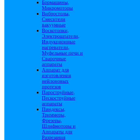
Бормашины,
Микромоторы
Вибростолы,
Смесители
вакуумные
Воскотопки,
Электрошпатели,
Индукционные
нагреватели,
Муфельные печи и
Сварочные
аппараты
Аппарат для
изготовления
нейлоновых
протезов
Пароструйные,
Пескоструйные
аппараты
Пиндексы,
Триммеры,
Фрезеры,
Шлифмоторы и
Аппараты для
Разрезания