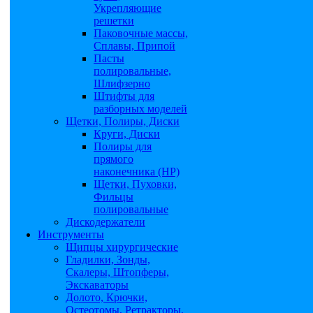
Укрепляющие
решетки
Паковочные массы,
Сплавы, Припой
Пасты
полировальные,
Шлифзерно
Штифты для
разборных моделей
Щетки, Полиры, Диски
Круги, Диски
Полиры для
прямого
наконечника (НР)
Щетки, Пуховки,
Фильцы
полировальные
Дискодержатели
Инструменты
Щипцы хирургические
Гладилки, Зонды,
Скалеры, Штопферы,
Экскаваторы
Долото, Крючки,
Остеотомы, Ретракторы,