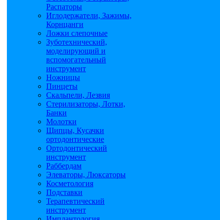
Распаторы
Иглодержатели, Зажимы,
Корнцанги
Ложки слепочные
Зуботехнический,
моделирующий и
вспомогательный
инструмент
Ножницы
Пинцеты
Скальпели, Лезвия
Стерилизаторы, Лотки,
Банки
Молотки
Щипцы, Кусачки
ортодонтические
Ортодонтический
инструмент
Раббердам
Элеваторы, Люксаторы
Косметология
Подставки
Терапевтический
инструмент
Имплантология