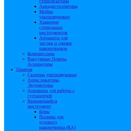
стерилизаторы
Аквадистилляторы
Мойки
ультразвуковые
Хранение
стерильных
инструментов
Аппараты для
чистки и смазки
наконечников
Компрессоры
Вакуумные Помпы,
Аспираторы
Терапия
Скалеры ультразвуковые
Апекслокаторы,
Эндомоторы
Аппараты для работы с
гуттаперчей
Вращающийся
инструмент
Боры
Полиры для
углового
наконечника (RA)