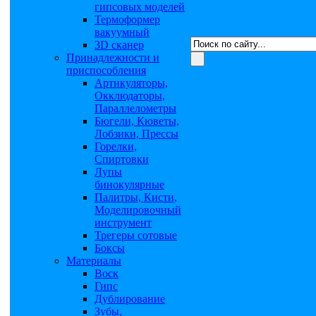
гипсовых моделей
Термоформер
вакуумный
3D сканер
Принадлежности и
приспособления
Артикуляторы,
Окклюдаторы,
Параллелометры
Бюгели, Кюветы,
Лобзики, Прессы
Горелки,
Спиртовки
Лупы
бинокулярные
Палитры, Кисти,
Моделировочный
инструмент
Трегеры сотовые
Боксы
Материалы
Воск
Гипс
Дублирование
Зубы,