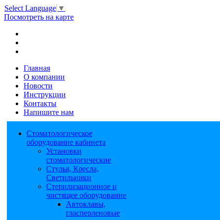
Select Language
▼
Посмотреть на карте
Главная
О компании
Новости
Инструкции
Контакты
Напишите нам
Стоматологическое
оборудование кабинета
Установки
стоматологические
Стулья, Кресла,
Светильники
Стерилизационное и
чистящее оборудование
Автоклавы,
гласперленовые