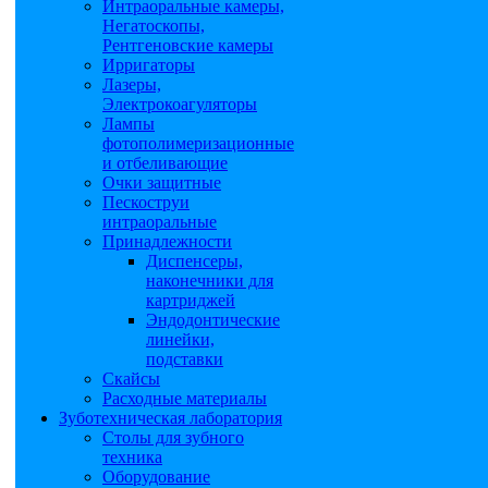
Интраоральные камеры,
Негатоскопы,
Рентгеновские камеры
Ирригаторы
Лазеры,
Электрокоагуляторы
Лампы
фотополимеризационные
и отбеливающие
Очки защитные
Пескоструи
интраоральные
Принадлежности
Диспенсеры,
наконечники для
картриджей
Эндодонтические
линейки,
подставки
Скайсы
Расходные материалы
Зуботехническая лаборатория
Столы для зубного
техника
Оборудование