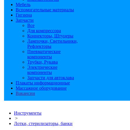
Мебель
Вспомогательные материалы
Гигиена
Запчасти
Все
Для компрессора
Коннекторы, Штуцеры
Лампочки, Светильники,
Рефлекторы
Пневматические
компоненты
Трубки, Рукава
Электрические
компоненты
Запчасти для автоклава
Плакаты информационные
Массажное оборудование
Вакансии
Инструменты
>
Лотки, стерилизаторы, банки