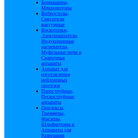
Бормашины,
Микромоторы
Вибростолы,
Смесители
вакуумные
Воскотопки,
Электрошпатели,
Индукционные
нагреватели,
Муфельные печи и
Сварочные
аппараты
Аппарат для
изготовления
нейлоновых
протезов
Пароструйные,
Пескоструйные
аппараты
Пиндексы,
Триммеры,
Фрезеры,
Шлифмоторы и
Аппараты для
Разрезания