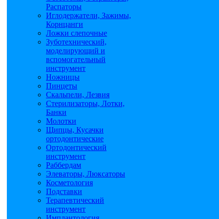
Распаторы
Иглодержатели, Зажимы,
Корнцанги
Ложки слепочные
Зуботехнический,
моделирующий и
вспомогательный
инструмент
Ножницы
Пинцеты
Скальпели, Лезвия
Стерилизаторы, Лотки,
Банки
Молотки
Щипцы, Кусачки
ортодонтические
Ортодонтический
инструмент
Раббердам
Элеваторы, Люксаторы
Косметология
Подставки
Терапевтический
инструмент
Имплантология