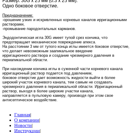
Размер: 30G x 25 мм (0.3 х 25 мм).
Одно боковое отверстие.
Предназначение:
-орошение узких и искривленных корневых каналов ирригационными
растворами,
-промывание пародонтальных карманов.
Эндодонтическая игла 30G имеет тупой срез кончика, что
предотвращает механическое повреждение апекса.
На расстоянии 3 мм от тупого конца иглы имеется боковое отверстие,
что делает невозможным заапикальное введение
ирригационного раствора и создание чрезмерного давления в
периапикальной области.
При нахождении кончика иглы в суженной части корневого канала
ирригационный раствор подается под давлением,
боковое отверстие дает возможность жидкости выйти в более
широкий участок корневого канала, тем самым не создавать
чрезмерного давления в периапикальной области. Ирригационный
раствор, выходя в более широкие участки канала,
направляется в пульповую камеру, производя при этом свое
антисептическое воздействие.
Главная
|
О компании
|
Новости
|
Инструкции
|