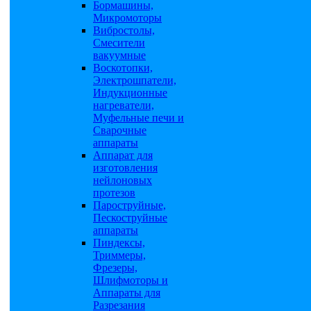
Бормашины,
Микромоторы
Вибростолы,
Смесители
вакуумные
Воскотопки,
Электрошпатели,
Индукционные
нагреватели,
Муфельные печи и
Сварочные
аппараты
Аппарат для
изготовления
нейлоновых
протезов
Пароструйные,
Пескоструйные
аппараты
Пиндексы,
Триммеры,
Фрезеры,
Шлифмоторы и
Аппараты для
Разрезания