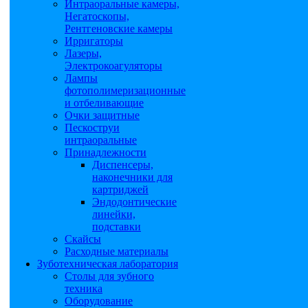
Интраоральные камеры,
Негатоскопы,
Рентгеновские камеры
Ирригаторы
Лазеры,
Электрокоагуляторы
Лампы
фотополимеризационные
и отбеливающие
Очки защитные
Пескоструи
интраоральные
Принадлежности
Диспенсеры,
наконечники для
картриджей
Эндодонтические
линейки,
подставки
Скайсы
Расходные материалы
Зуботехническая лаборатория
Столы для зубного
техника
Оборудование