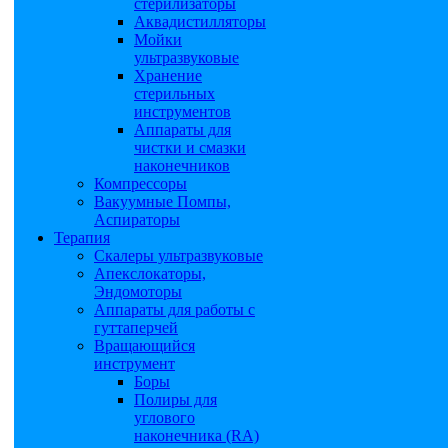
стерилизаторы
Аквадистилляторы
Мойки
ультразвуковые
Хранение
стерильных
инструментов
Аппараты для
чистки и смазки
наконечников
Компрессоры
Вакуумные Помпы,
Аспираторы
Терапия
Скалеры ультразвуковые
Апекслокаторы,
Эндомоторы
Аппараты для работы с
гуттаперчей
Вращающийся
инструмент
Боры
Полиры для
углового
наконечника (RA)