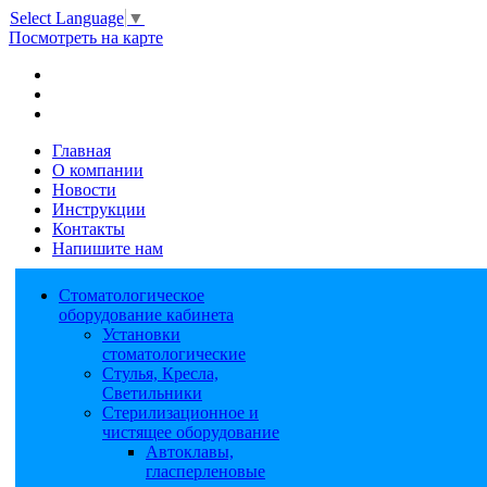
Select Language
▼
Посмотреть на карте
Главная
О компании
Новости
Инструкции
Контакты
Напишите нам
Стоматологическое
оборудование кабинета
Установки
стоматологические
Стулья, Кресла,
Светильники
Стерилизационное и
чистящее оборудование
Автоклавы,
гласперленовые