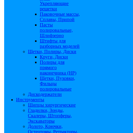
Укрепляющие
решетки
Паковочные массы,
Сплавы, Припой
Пасты
полировальные,
Шлифзерно
Штифты для
разборных моделей
Щетки, Полиры, Диски
Круги, Диски
Полиры для
прямого
наконечника (НР)
Щетки, Пуховки,
Фильцы
полировальные
Дискодержатели
Инструменты
Щипцы хирургические
Гладилки, Зонды,
Скалеры, Штопферы,
Экскаваторы
Долото, Крючки,
Остеотомы, Ретракторы,