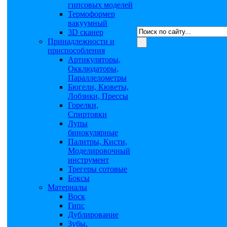
гипсовых моделей
Термоформер
вакуумный
3D сканер
Принадлежности и
приспособления
Артикуляторы,
Окклюдаторы,
Параллелометры
Бюгели, Кюветы,
Лобзики, Прессы
Горелки,
Спиртовки
Лупы
бинокулярные
Палитры, Кисти,
Моделировочный
инструмент
Трегеры сотовые
Боксы
Материалы
Воск
Гипс
Дублирование
Зубы,