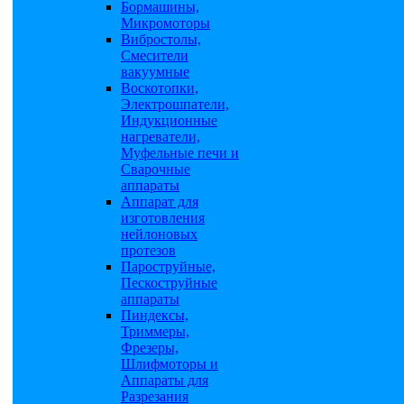
Бормашины,
Микромоторы
Вибростолы,
Смесители
вакуумные
Воскотопки,
Электрошпатели,
Индукционные
нагреватели,
Муфельные печи и
Сварочные
аппараты
Аппарат для
изготовления
нейлоновых
протезов
Пароструйные,
Пескоструйные
аппараты
Пиндексы,
Триммеры,
Фрезеры,
Шлифмоторы и
Аппараты для
Разрезания