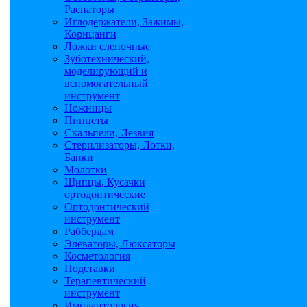
Распаторы
Иглодержатели, Зажимы,
Корнцанги
Ложки слепочные
Зуботехнический,
моделирующий и
вспомогательный
инструмент
Ножницы
Пинцеты
Скальпели, Лезвия
Стерилизаторы, Лотки,
Банки
Молотки
Щипцы, Кусачки
ортодонтические
Ортодонтический
инструмент
Раббердам
Элеваторы, Люксаторы
Косметология
Подставки
Терапевтический
инструмент
Имплантология