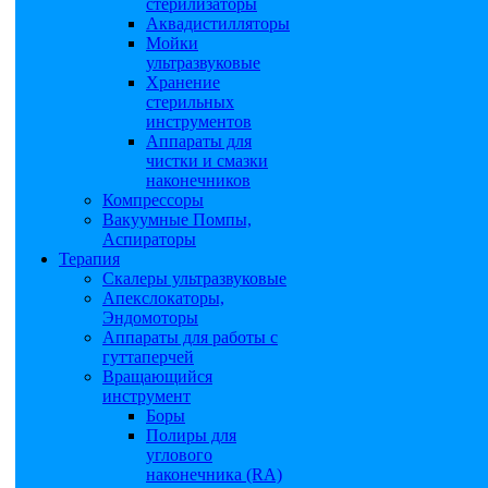
стерилизаторы
Аквадистилляторы
Мойки
ультразвуковые
Хранение
стерильных
инструментов
Аппараты для
чистки и смазки
наконечников
Компрессоры
Вакуумные Помпы,
Аспираторы
Терапия
Скалеры ультразвуковые
Апекслокаторы,
Эндомоторы
Аппараты для работы с
гуттаперчей
Вращающийся
инструмент
Боры
Полиры для
углового
наконечника (RA)