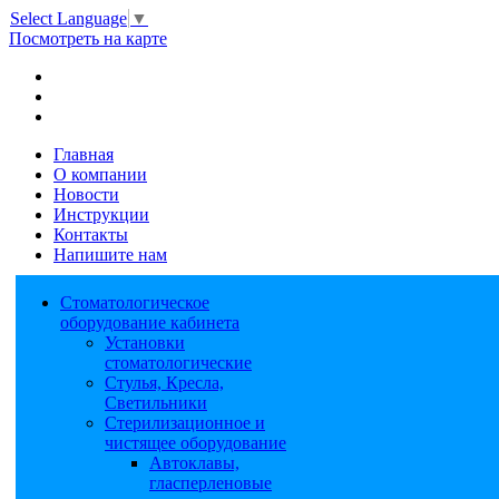
Select Language
▼
Посмотреть на карте
Главная
О компании
Новости
Инструкции
Контакты
Напишите нам
Стоматологическое
оборудование кабинета
Установки
стоматологические
Стулья, Кресла,
Светильники
Стерилизационное и
чистящее оборудование
Автоклавы,
гласперленовые