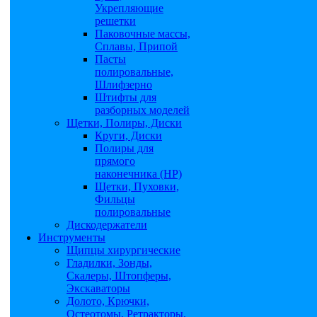
Укрепляющие
решетки
Паковочные массы,
Сплавы, Припой
Пасты
полировальные,
Шлифзерно
Штифты для
разборных моделей
Щетки, Полиры, Диски
Круги, Диски
Полиры для
прямого
наконечника (НР)
Щетки, Пуховки,
Фильцы
полировальные
Дискодержатели
Инструменты
Щипцы хирургические
Гладилки, Зонды,
Скалеры, Штопферы,
Экскаваторы
Долото, Крючки,
Остеотомы, Ретракторы,