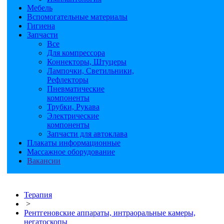
Мебель
Вспомогательные материалы
Гигиена
Запчасти
Все
Для компрессора
Коннекторы, Штуцеры
Лампочки, Светильники,
Рефлекторы
Пневматические
компоненты
Трубки, Рукава
Электрические
компоненты
Запчасти для автоклава
Плакаты информационные
Массажное оборудование
Вакансии
Терапия
>
Рентгеновские аппараты, интраоральные камеры,
негатоскопы