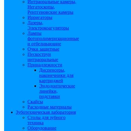
Интраоральные камеры,
Негатоскопы,
Рентгеновские камеры
Ирригаторы
Лазеры,
Электрокоагуляторы
Лампы
фотополимеризационные
и отбеливающие
Очки защитные
Пескоструи
интраоральные
Принадлежности
Диспенсеры,
наконечники для
картриджей
Эндодонтические
линейки,
подставки
Скайсы
Расходные материалы
Зуботехническая лаборатория
Столы для зубного
техника
Оборудование