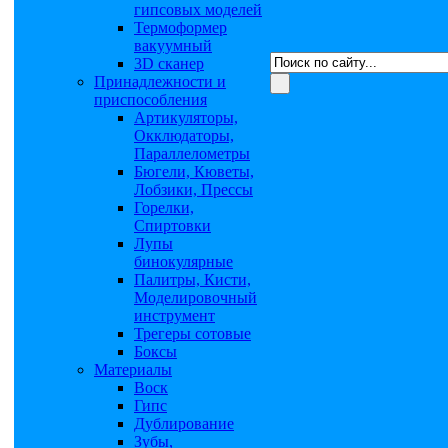
гипсовых моделей
Термоформер
вакуумный
3D сканер
Принадлежности и
приспособления
Артикуляторы,
Окклюдаторы,
Параллелометры
Бюгели, Кюветы,
Лобзики, Прессы
Горелки,
Спиртовки
Лупы
бинокулярные
Палитры, Кисти,
Моделировочный
инструмент
Трегеры сотовые
Боксы
Материалы
Воск
Гипс
Дублирование
Зубы,