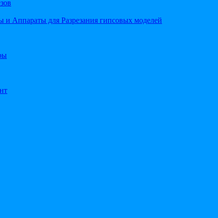
езов
 и Аппараты для Разрезания гипсовых моделей
ры
нт