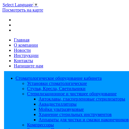
Select Language
▼
Посмотреть на карте
Главная
О компании
Новости
Инструкции
Контакты
Напишите нам
Стоматологическое оборудование кабинета
Установки стоматологические
Стулья, Кресла, Светильники
Стерилизационное и чистящее оборудование
Автоклавы, гласперленовые стерилизаторы
Аквадистилляторы
Мойки ультразвуковые
Хранение стерильных инструментов
Аппараты для чистки и смазки наконечников
Компрессоры