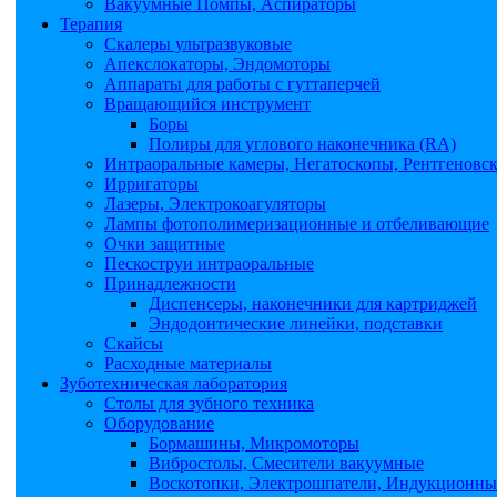
Вакуумные Помпы, Аспираторы
Терапия
Скалеры ультразвуковые
Апекслокаторы, Эндомоторы
Аппараты для работы с гуттаперчей
Вращающийся инструмент
Боры
Полиры для углового наконечника (RA)
Интраоральные камеры, Негатоскопы, Рентгеновс
Ирригаторы
Лазеры, Электрокоагуляторы
Лампы фотополимеризационные и отбеливающие
Очки защитные
Пескоструи интраоральные
Принадлежности
Диспенсеры, наконечники для картриджей
Эндодонтические линейки, подставки
Скайсы
Расходные материалы
Зуботехническая лаборатория
Столы для зубного техника
Оборудование
Бормашины, Микромоторы
Вибростолы, Смесители вакуумные
Воскотопки, Электрошпатели, Индукционные