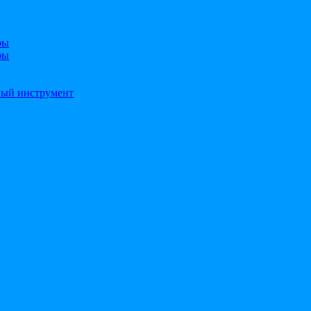
ры
ры
ный инструмент