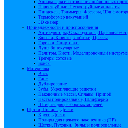
Аппарат для изготовления нейлоновых прот
Пароструйные, Пескоструйные аппараты
Пиндексы, Триммеры, Фрезеры, Шлифмоторы
Термоформер вакуумный
3D сканер
Принадлежности и приспособления
Артикуляторы, Окклюдаторы, Параллеломет
Бюгели, Кюветы, Лобзики, Прессы
Горелки, Спиртовки
Лупы бинокулярные
Палитры, Кисти, Моделировочный инструме
Трегеры сотовые
Боксы
Материалы
Воск
Гипс
Дублирование
Зубы, Укрепляющие решетки
Паковочные массы, Сплавы, Припой
Пасты полировальные, Шлифзерно
Штифты для разборных моделей
Щетки, Полиры, Диски
Круги, Диски
Полиры для прямого наконечника (НР)
Щетки, Пуховки, Фильцы полировальные