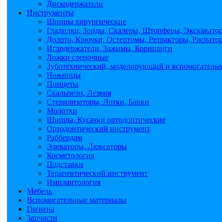
Дискодержатели
Инструменты
Щипцы хирургические
Гладилки, Зонды, Скалеры, Штопферы, Экскавато
Долото, Крючки, Остеотомы, Ретракторы, Распато
Иглодержатели, Зажимы, Корнцанги
Ложки слепочные
Зуботехнический, моделирующий и вспомогатель
Ножницы
Пинцеты
Скальпели, Лезвия
Стерилизаторы, Лотки, Банки
Молотки
Щипцы, Кусачки ортодонтические
Ортодонтический инструмент
Раббердам
Элеваторы, Люксаторы
Косметология
Подставки
Терапевтический инструмент
Имплантология
Мебель
Вспомогательные материалы
Гигиена
Запчасти