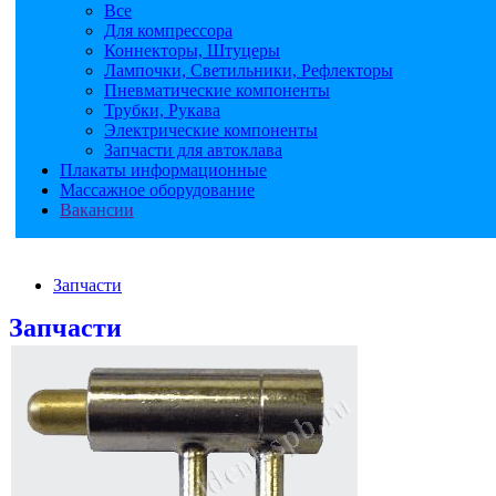
Все
Для компрессора
Коннекторы, Штуцеры
Лампочки, Светильники, Рефлекторы
Пневматические компоненты
Трубки, Рукава
Электрические компоненты
Запчасти для автоклава
Плакаты информационные
Массажное оборудование
Вакансии
Запчасти
Запчасти