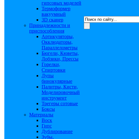
гипсовых моделей
Термоформер
вакуумный
3D сканер
Принадлежности и
приспособления
Артикуляторы,
Окклюдаторы,
Параллелометры
Бюгели, Кюветы,
Лобзики, Прессы
Горелки,
Спиртовки
Лупы
бинокулярные
Палитры, Кисти,
Моделировочный
инструмент
Трегеры сотовые
Боксы
Материалы
Воск
Гипс
Дублирование
Зубы,