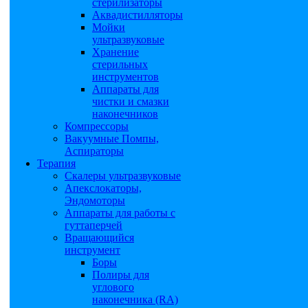
стерилизаторы
Аквадистилляторы
Мойки
ультразвуковые
Хранение
стерильных
инструментов
Аппараты для
чистки и смазки
наконечников
Компрессоры
Вакуумные Помпы,
Аспираторы
Терапия
Скалеры ультразвуковые
Апекслокаторы,
Эндомоторы
Аппараты для работы с
гуттаперчей
Вращающийся
инструмент
Боры
Полиры для
углового
наконечника (RA)