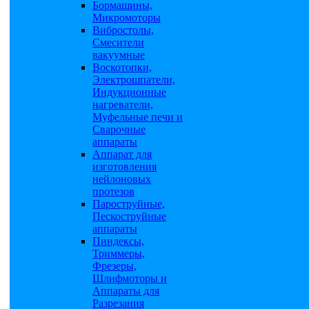
Бормашины,
Микромоторы
Вибростолы,
Смесители
вакуумные
Воскотопки,
Электрошпатели,
Индукционные
нагреватели,
Муфельные печи и
Сварочные
аппараты
Аппарат для
изготовления
нейлоновых
протезов
Пароструйные,
Пескоструйные
аппараты
Пиндексы,
Триммеры,
Фрезеры,
Шлифмоторы и
Аппараты для
Разрезания