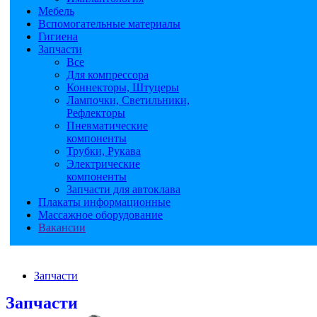
Мебель
Вспомогательные материалы
Гигиена
Запчасти
Все
Для компрессора
Коннекторы, Штуцеры
Лампочки, Светильники,
Рефлекторы
Пневматические
компоненты
Трубки, Рукава
Электрические
компоненты
Запчасти для автоклава
Плакаты информационные
Массажное оборудование
Вакансии
Запчасти
Запчасти