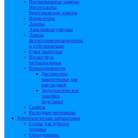
Интраоральные камеры,
Негатоскопы,
Рентгеновские камеры
Ирригаторы
Лазеры,
Электрокоагуляторы
Лампы
фотополимеризационные
и отбеливающие
Очки защитные
Пескоструи
интраоральные
Принадлежности
Диспенсеры,
наконечники для
картриджей
Эндодонтические
линейки,
подставки
Скайсы
Расходные материалы
Зуботехническая лаборатория
Столы для зубного
техника
Оборудование