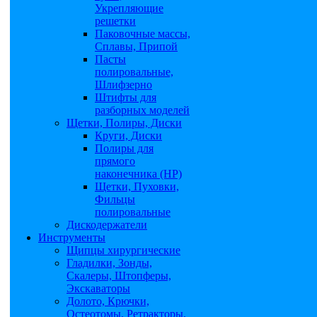
Укрепляющие
решетки
Паковочные массы,
Сплавы, Припой
Пасты
полировальные,
Шлифзерно
Штифты для
разборных моделей
Щетки, Полиры, Диски
Круги, Диски
Полиры для
прямого
наконечника (НР)
Щетки, Пуховки,
Фильцы
полировальные
Дискодержатели
Инструменты
Щипцы хирургические
Гладилки, Зонды,
Скалеры, Штопферы,
Экскаваторы
Долото, Крючки,
Остеотомы, Ретракторы,