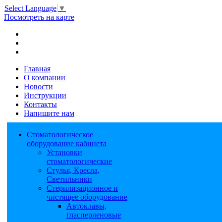
Select Language
▼
Посмотреть на карте
Главная
О компании
Новости
Инструкции
Контакты
Напишите нам
Стоматологическое
оборудование кабинета
Установки
стоматологические
Стулья, Кресла,
Светильники
Стерилизационное и
чистящее оборудование
Автоклавы,
гласперленовые