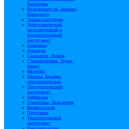
Распаторы
Иглодержатели, Зажимы,
Корнцанги
Ложки слепочные
Зуботехнический,
моделирующий и
вспомогательный
инструмент
Ножницы
Пинцеты
Скальпели, Лезвия
Стерилизаторы, Лотки,
Банки
Молотки
Щипцы, Кусачки
ортодонтические
Ортодонтический
инструмент
Раббердам
Элеваторы, Люксаторы
Косметология
Подставки
Терапевтический
инструмент
Имплантология