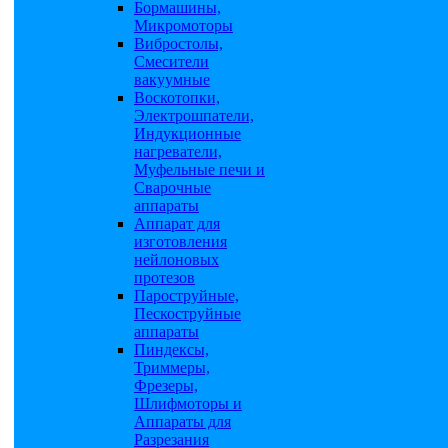
Бормашины,
Микромоторы
Вибростолы,
Смесители
вакуумные
Воскотопки,
Электрошпатели,
Индукционные
нагреватели,
Муфельные печи и
Сварочные
аппараты
Аппарат для
изготовления
нейлоновых
протезов
Пароструйные,
Пескоструйные
аппараты
Пиндексы,
Триммеры,
Фрезеры,
Шлифмоторы и
Аппараты для
Разрезания