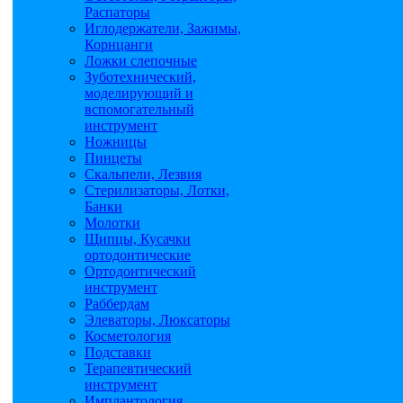
Распаторы
Иглодержатели, Зажимы,
Корнцанги
Ложки слепочные
Зуботехнический,
моделирующий и
вспомогательный
инструмент
Ножницы
Пинцеты
Скальпели, Лезвия
Стерилизаторы, Лотки,
Банки
Молотки
Щипцы, Кусачки
ортодонтические
Ортодонтический
инструмент
Раббердам
Элеваторы, Люксаторы
Косметология
Подставки
Терапевтический
инструмент
Имплантология