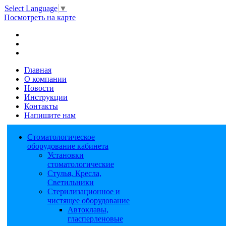
Select Language
▼
Посмотреть на карте
Главная
О компании
Новости
Инструкции
Контакты
Напишите нам
Стоматологическое
оборудование кабинета
Установки
стоматологические
Стулья, Кресла,
Светильники
Стерилизационное и
чистящее оборудование
Автоклавы,
гласперленовые