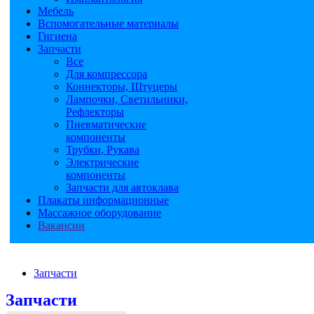
Мебель
Вспомогательные материалы
Гигиена
Запчасти
Все
Для компрессора
Коннекторы, Штуцеры
Лампочки, Светильники,
Рефлекторы
Пневматические
компоненты
Трубки, Рукава
Электрические
компоненты
Запчасти для автоклава
Плакаты информационные
Массажное оборудование
Вакансии
Запчасти
Запчасти