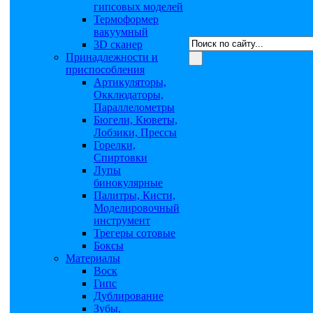
гипсовых моделей
Термоформер
вакуумный
3D сканер
Принадлежности и
приспособления
Артикуляторы,
Окклюдаторы,
Параллелометры
Бюгели, Кюветы,
Лобзики, Прессы
Горелки,
Спиртовки
Лупы
бинокулярные
Палитры, Кисти,
Моделировочный
инструмент
Трегеры сотовые
Боксы
Материалы
Воск
Гипс
Дублирование
Зубы,