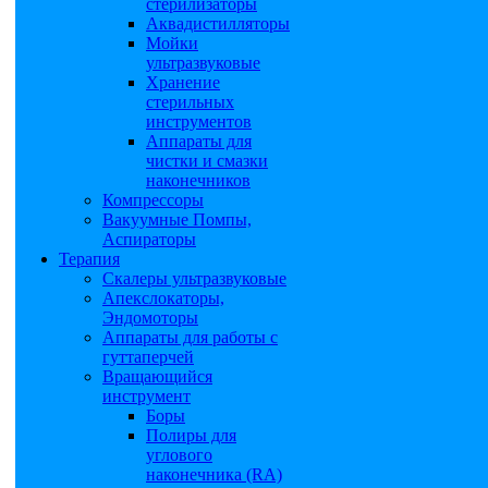
стерилизаторы
Аквадистилляторы
Мойки
ультразвуковые
Хранение
стерильных
инструментов
Аппараты для
чистки и смазки
наконечников
Компрессоры
Вакуумные Помпы,
Аспираторы
Терапия
Скалеры ультразвуковые
Апекслокаторы,
Эндомоторы
Аппараты для работы с
гуттаперчей
Вращающийся
инструмент
Боры
Полиры для
углового
наконечника (RA)