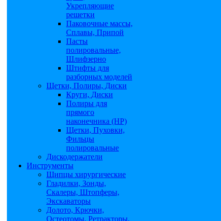
Укрепляющие
решетки
Паковочные массы,
Сплавы, Припой
Пасты
полировальные,
Шлифзерно
Штифты для
разборных моделей
Щетки, Полиры, Диски
Круги, Диски
Полиры для
прямого
наконечника (НР)
Щетки, Пуховки,
Фильцы
полировальные
Дискодержатели
Инструменты
Щипцы хирургические
Гладилки, Зонды,
Скалеры, Штопферы,
Экскаваторы
Долото, Крючки,
Остеотомы, Ретракторы,