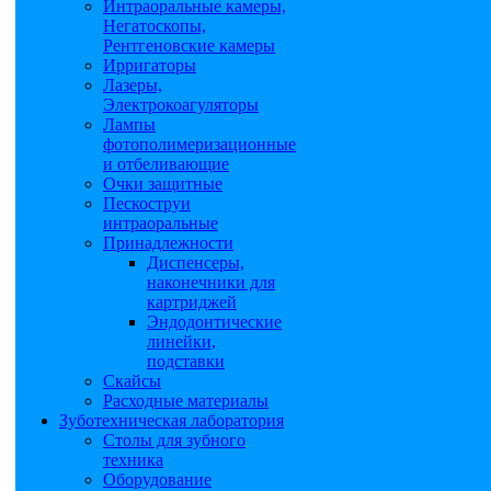
Интраоральные камеры,
Негатоскопы,
Рентгеновские камеры
Ирригаторы
Лазеры,
Электрокоагуляторы
Лампы
фотополимеризационные
и отбеливающие
Очки защитные
Пескоструи
интраоральные
Принадлежности
Диспенсеры,
наконечники для
картриджей
Эндодонтические
линейки,
подставки
Скайсы
Расходные материалы
Зуботехническая лаборатория
Столы для зубного
техника
Оборудование