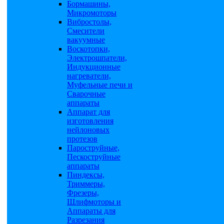
Бормашины,
Микромоторы
Вибростолы,
Смесители
вакуумные
Воскотопки,
Электрошпатели,
Индукционные
нагреватели,
Муфельные печи и
Сварочные
аппараты
Аппарат для
изготовления
нейлоновых
протезов
Пароструйные,
Пескоструйные
аппараты
Пиндексы,
Триммеры,
Фрезеры,
Шлифмоторы и
Аппараты для
Разрезания