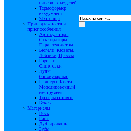
гипсовых моделей
Термоформер
вакуумный
3D сканер
Принадлежности и
приспособления
Артикуляторы,
Окклюдаторы,
Параллелометры
Бюгели, Кюветы,
Лобзики, Прессы
Горелки,
Спиртовки
Лупы
бинокулярные
Палитры, Кисти,
Моделировочный
инструмент
Трегеры сотовые
Боксы
Материалы
Воск
Гипс
Дублирование
Зубы,