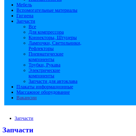
Мебель
Вспомогательные материалы
Гигиена
Запчасти
Все
Для компрессора
Коннекторы, Штуцеры
Лампочки, Светильники,
Рефлекторы
Пневматические
компоненты
Трубки, Рукава
Электрические
компоненты
Запчасти для автоклава
Плакаты информационные
Массажное оборудование
Вакансии
Запчасти
Запчасти