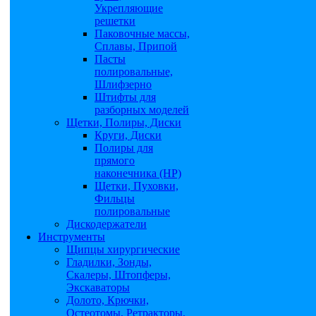
Укрепляющие
решетки
Паковочные массы,
Сплавы, Припой
Пасты
полировальные,
Шлифзерно
Штифты для
разборных моделей
Щетки, Полиры, Диски
Круги, Диски
Полиры для
прямого
наконечника (НР)
Щетки, Пуховки,
Фильцы
полировальные
Дискодержатели
Инструменты
Щипцы хирургические
Гладилки, Зонды,
Скалеры, Штопферы,
Экскаваторы
Долото, Крючки,
Остеотомы, Ретракторы,