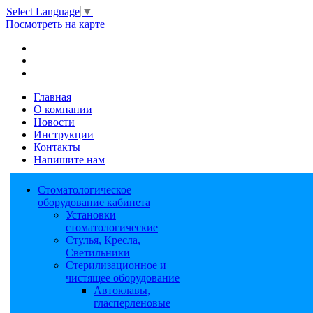
Select Language
▼
Посмотреть на карте
Главная
О компании
Новости
Инструкции
Контакты
Напишите нам
Стоматологическое
оборудование кабинета
Установки
стоматологические
Стулья, Кресла,
Светильники
Стерилизационное и
чистящее оборудование
Автоклавы,
гласперленовые