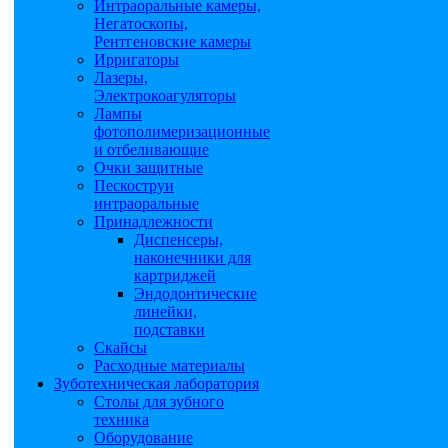
Интраоральные камеры,
Негатоскопы,
Рентгеновские камеры
Ирригаторы
Лазеры,
Электрокоагуляторы
Лампы
фотополимеризационные
и отбеливающие
Очки защитные
Пескоструи
интраоральные
Принадлежности
Диспенсеры,
наконечники для
картриджей
Эндодонтические
линейки,
подставки
Скайсы
Расходные материалы
Зуботехническая лаборатория
Столы для зубного
техника
Оборудование