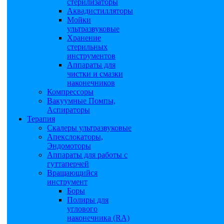
стерилизаторы
Аквадистилляторы
Мойки
ультразвуковые
Хранение
стерильных
инструментов
Аппараты для
чистки и смазки
наконечников
Компрессоры
Вакуумные Помпы,
Аспираторы
Терапия
Скалеры ультразвуковые
Апекслокаторы,
Эндомоторы
Аппараты для работы с
гуттаперчей
Вращающийся
инструмент
Боры
Полиры для
углового
наконечника (RA)