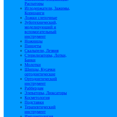
Распаторы
Иглодержатели, Зажимы,
Корнцанги
Ложки слепочные
Зуботехнический,
моделирующий и
вспомогательный
инструмент
Ножницы
Пинцеты
Скальпели, Лезвия
Стерилизаторы, Лотки,
Банки
Молотки
Щипцы, Кусачки
ортодонтические
Ортодонтический
инструмент
Раббердам
Элеваторы, Люксаторы
Косметология
Подставки
Терапевтический
инструмент
Имплантология