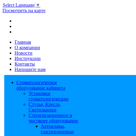
Select Language
▼
Посмотреть на карте
Главная
О компании
Новости
Инструкции
Контакты
Напишите нам
Стоматологическое
оборудование кабинета
Установки
стоматологические
Стулья, Кресла,
Светильники
Стерилизационное и
чистящее оборудование
Автоклавы,
гласперленовые