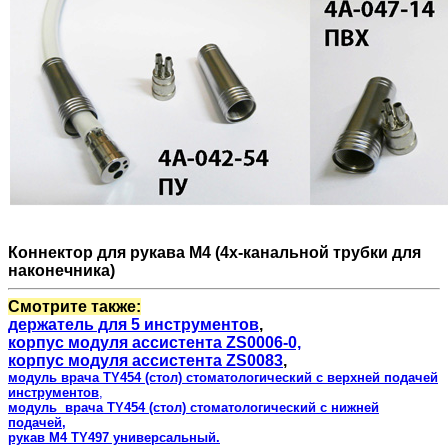
Коннектор для рукава М4 (4х-канальной трубки для
наконечника)
Смотрите также:
держатель для 5 инструментов
,
корпус модуля ассистента ZS0006-0,
корпус модуля ассистента ZS0083
,
модуль врача TY454 (стол) стоматологический с верхней подачей
инструментов
,
модуль
врача TY454
(стол)
стоматологический с нижней
подачей,
рукав М4 TY497 универсальный.