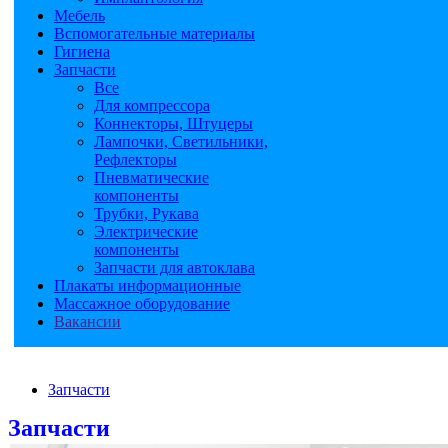
Мебель
Вспомогательные материалы
Гигиена
Запчасти
Все
Для компрессора
Коннекторы, Штуцеры
Лампочки, Светильники,
Рефлекторы
Пневматические
компоненты
Трубки, Рукава
Электрические
компоненты
Запчасти для автоклава
Плакаты информационные
Массажное оборудование
Вакансии
Запчасти
Запчасти