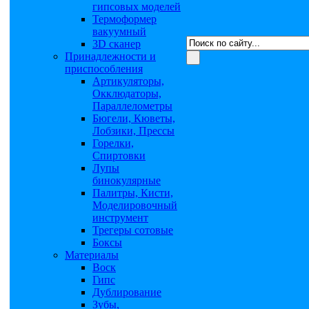
гипсовых моделей
Термоформер
вакуумный
3D сканер
Принадлежности и
приспособления
Артикуляторы,
Окклюдаторы,
Параллелометры
Бюгели, Кюветы,
Лобзики, Прессы
Горелки,
Спиртовки
Лупы
бинокулярные
Палитры, Кисти,
Моделировочный
инструмент
Трегеры сотовые
Боксы
Материалы
Воск
Гипс
Дублирование
Зубы,