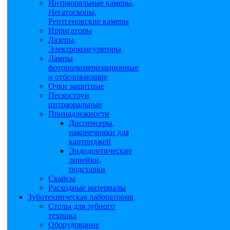
Интраоральные камеры,
Негатоскопы,
Рентгеновские камеры
Ирригаторы
Лазеры,
Электрокоагуляторы
Лампы
фотополимеризационные
и отбеливающие
Очки защитные
Пескоструи
интраоральные
Принадлежности
Диспенсеры,
наконечники для
картриджей
Эндодонтические
линейки,
подставки
Скайсы
Расходные материалы
Зуботехническая лаборатория
Столы для зубного
техника
Оборудование