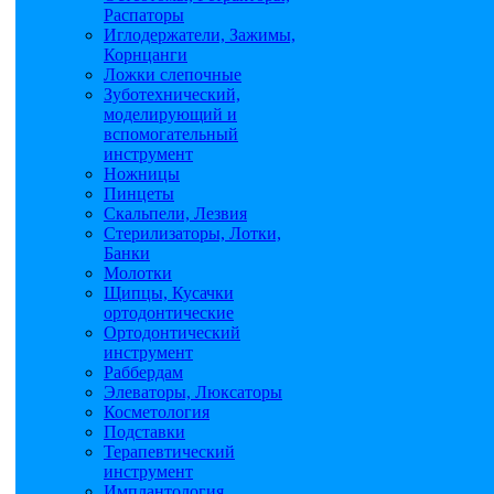
Распаторы
Иглодержатели, Зажимы,
Корнцанги
Ложки слепочные
Зуботехнический,
моделирующий и
вспомогательный
инструмент
Ножницы
Пинцеты
Скальпели, Лезвия
Стерилизаторы, Лотки,
Банки
Молотки
Щипцы, Кусачки
ортодонтические
Ортодонтический
инструмент
Раббердам
Элеваторы, Люксаторы
Косметология
Подставки
Терапевтический
инструмент
Имплантология