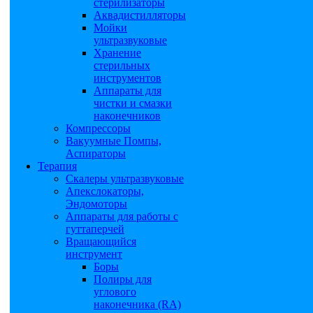
стерилизаторы
Аквадистилляторы
Мойки
ультразвуковые
Хранение
стерильных
инструментов
Аппараты для
чистки и смазки
наконечников
Компрессоры
Вакуумные Помпы,
Аспираторы
Терапия
Скалеры ультразвуковые
Апекслокаторы,
Эндомоторы
Аппараты для работы с
гуттаперчей
Вращающийся
инструмент
Боры
Полиры для
углового
наконечника (RA)