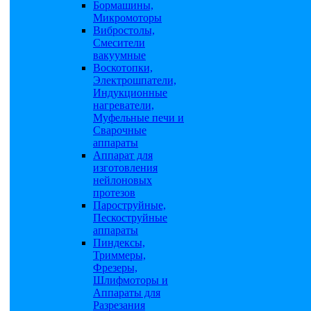
Бормашины,
Микромоторы
Вибростолы,
Смесители
вакуумные
Воскотопки,
Электрошпатели,
Индукционные
нагреватели,
Муфельные печи и
Сварочные
аппараты
Аппарат для
изготовления
нейлоновых
протезов
Пароструйные,
Пескоструйные
аппараты
Пиндексы,
Триммеры,
Фрезеры,
Шлифмоторы и
Аппараты для
Разрезания