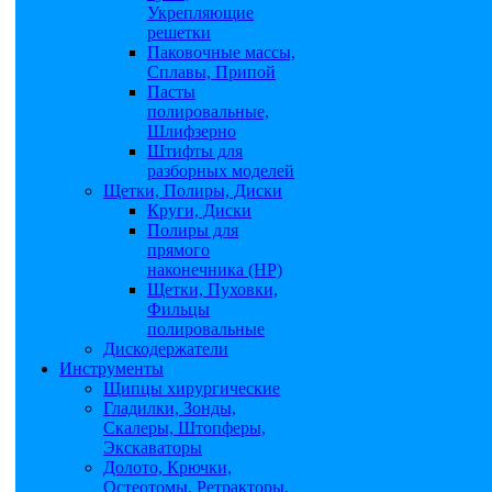
Укрепляющие
решетки
Паковочные массы,
Сплавы, Припой
Пасты
полировальные,
Шлифзерно
Штифты для
разборных моделей
Щетки, Полиры, Диски
Круги, Диски
Полиры для
прямого
наконечника (НР)
Щетки, Пуховки,
Фильцы
полировальные
Дискодержатели
Инструменты
Щипцы хирургические
Гладилки, Зонды,
Скалеры, Штопферы,
Экскаваторы
Долото, Крючки,
Остеотомы, Ретракторы,