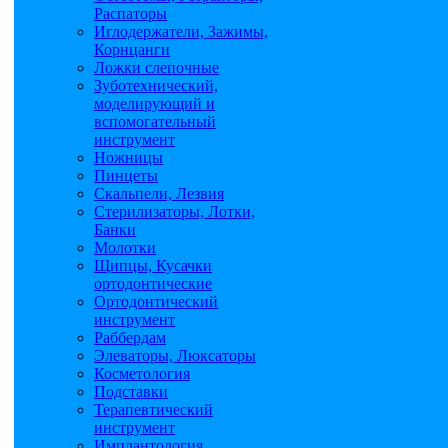
Распаторы
Иглодержатели, Зажимы,
Корнцанги
Ложки слепочные
Зуботехнический,
моделирующий и
вспомогательный
инструмент
Ножницы
Пинцеты
Скальпели, Лезвия
Стерилизаторы, Лотки,
Банки
Молотки
Щипцы, Кусачки
ортодонтические
Ортодонтический
инструмент
Раббердам
Элеваторы, Люксаторы
Косметология
Подставки
Терапевтический
инструмент
Имплантология