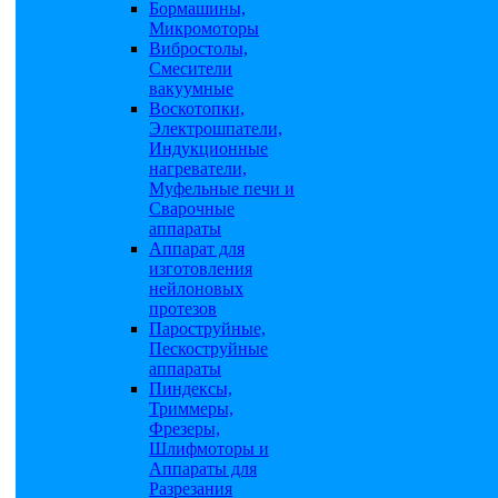
Бормашины,
Микромоторы
Вибростолы,
Смесители
вакуумные
Воскотопки,
Электрошпатели,
Индукционные
нагреватели,
Муфельные печи и
Сварочные
аппараты
Аппарат для
изготовления
нейлоновых
протезов
Пароструйные,
Пескоструйные
аппараты
Пиндексы,
Триммеры,
Фрезеры,
Шлифмоторы и
Аппараты для
Разрезания