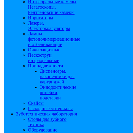
Интраоральные камеры,
Негатоскопы,
Рентгеновские камеры
Ирригаторы
Лазеры,
Электрокоагуляторы
Лампы
фотополимеризационные
и отбеливающие
Очки защитные
Пескоструи
интраоральные
Принадлежности
Диспенсеры,
наконечники для
картриджей
Эндодонтические
линейки,
подставки
Скайсы
Расходные материалы
Зуботехническая лаборатория
Столы для зубного
техника
Оборудование