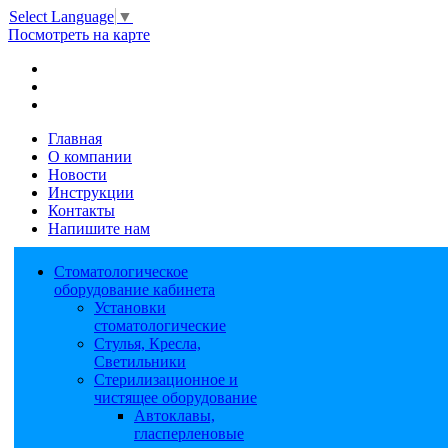
Select Language
▼
Посмотреть на карте
Главная
О компании
Новости
Инструкции
Контакты
Напишите нам
Стоматологическое
оборудование кабинета
Установки
стоматологические
Стулья, Кресла,
Светильники
Стерилизационное и
чистящее оборудование
Автоклавы,
гласперленовые