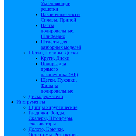
Укрепляющие
решетки
Паковочные массы,
Сплавы, Припой
Пасты
полировальные,
Шлифзерно
Штифты для
разборных моделей
Щетки, Полиры, Диски
Круги, Диски
Полиры для
прямого
наконечника (НР)
Щетки, Пуховки,
Фильцы
полировальные
Дискодержатели
Инструменты
Щипцы хирургические
Гладилки, Зонды,
Скалеры, Штопферы,
Экскаваторы
Долото, Крючки,
Остеотомы, Ретракторы,