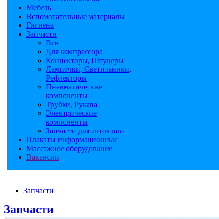
Мебель
Вспомогательные материалы
Гигиена
Запчасти
Все
Для компрессора
Коннекторы, Штуцеры
Лампочки, Светильники,
Рефлекторы
Пневматические
компоненты
Трубки, Рукава
Электрические
компоненты
Запчасти для автоклава
Плакаты информационные
Массажное оборудование
Вакансии
Запчасти
Запчасти