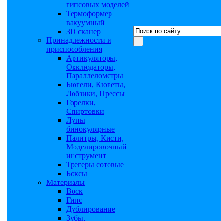
гипсовых моделей
Термоформер
вакуумный
3D сканер
Принадлежности и
приспособления
Артикуляторы,
Окклюдаторы,
Параллелометры
Бюгели, Кюветы,
Лобзики, Прессы
Горелки,
Спиртовки
Лупы
бинокулярные
Палитры, Кисти,
Моделировочный
инструмент
Трегеры сотовые
Боксы
Материалы
Воск
Гипс
Дублирование
Зубы,