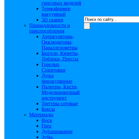
гипсовых моделей
Термоформер
вакуумный
3D сканер
Принадлежности и
приспособления
Артикуляторы,
Окклюдаторы,
Параллелометры
Бюгели, Кюветы,
Лобзики, Прессы
Горелки,
Спиртовки
Лупы
бинокулярные
Палитры, Кисти,
Моделировочный
инструмент
Трегеры сотовые
Боксы
Материалы
Воск
Гипс
Дублирование
Зубы,