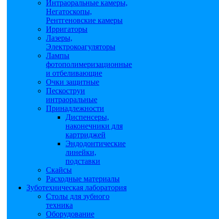
Интраоральные камеры,
Негатоскопы,
Рентгеновские камеры
Ирригаторы
Лазеры,
Электрокоагуляторы
Лампы
фотополимеризационные
и отбеливающие
Очки защитные
Пескоструи
интраоральные
Принадлежности
Диспенсеры,
наконечники для
картриджей
Эндодонтические
линейки,
подставки
Скайсы
Расходные материалы
Зуботехническая лаборатория
Столы для зубного
техника
Оборудование