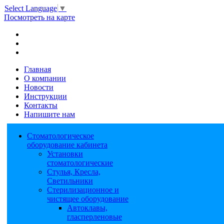
Select Language
▼
Посмотреть на карте
Главная
О компании
Новости
Инструкции
Контакты
Напишите нам
Стоматологическое
оборудование кабинета
Установки
стоматологические
Стулья, Кресла,
Светильники
Стерилизационное и
чистящее оборудование
Автоклавы,
гласперленовые