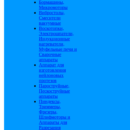
Бормашины,
Микромоторы
Вибростолы,
Смесители
вакуумные
Воскотопки,
Электрошпатели,
Индукционные
нагреватели,
Муфельные печи и
Сварочные
аппараты
Аппарат для
изготовления
нейлоновых
протезов
Пароструйные,
Пескоструйные
аппараты
Пиндексы,
Триммеры,
Фрезеры,
Шлифмоторы и
Аппараты для
Разрезания