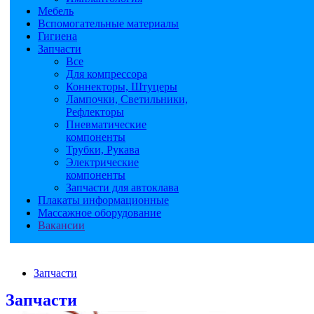
Мебель
Вспомогательные материалы
Гигиена
Запчасти
Все
Для компрессора
Коннекторы, Штуцеры
Лампочки, Светильники,
Рефлекторы
Пневматические
компоненты
Трубки, Рукава
Электрические
компоненты
Запчасти для автоклава
Плакаты информационные
Массажное оборудование
Вакансии
Запчасти
Запчасти