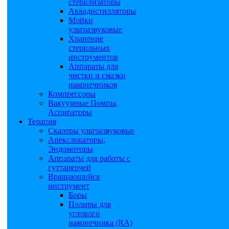
стерилизаторы
Аквадистилляторы
Мойки
ультразвуковые
Хранение
стерильных
инструментов
Аппараты для
чистки и смазки
наконечников
Компрессоры
Вакуумные Помпы,
Аспираторы
Терапия
Скалеры ультразвуковые
Апекслокаторы,
Эндомоторы
Аппараты для работы с
гуттаперчей
Вращающийся
инструмент
Боры
Полиры для
углового
наконечника (RA)