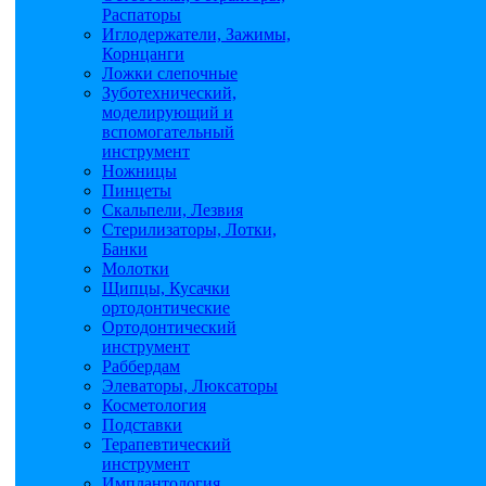
Распаторы
Иглодержатели, Зажимы,
Корнцанги
Ложки слепочные
Зуботехнический,
моделирующий и
вспомогательный
инструмент
Ножницы
Пинцеты
Скальпели, Лезвия
Стерилизаторы, Лотки,
Банки
Молотки
Щипцы, Кусачки
ортодонтические
Ортодонтический
инструмент
Раббердам
Элеваторы, Люксаторы
Косметология
Подставки
Терапевтический
инструмент
Имплантология