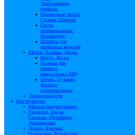
Укрепляющие
решетки
Паковочные массы,
Сплавы, Припой
Пасты
полировальные,
Шлифзерно
Штифты для
разборных моделей
Щетки, Полиры, Диски
Круги, Диски
Полиры для
прямого
наконечника (НР)
Щетки, Пуховки,
Фильцы
полировальные
Дискодержатели
Инструменты
Щипцы хирургические
Гладилки, Зонды,
Скалеры, Штопферы,
Экскаваторы
Долото, Крючки,
Остеотомы, Ретракторы,