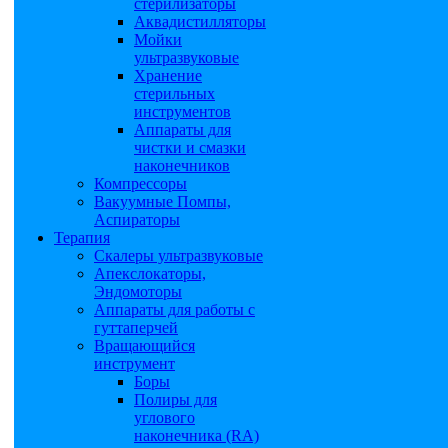
стерилизаторы
Аквадистилляторы
Мойки
ультразвуковые
Хранение
стерильных
инструментов
Аппараты для
чистки и смазки
наконечников
Компрессоры
Вакуумные Помпы,
Аспираторы
Терапия
Скалеры ультразвуковые
Апекслокаторы,
Эндомоторы
Аппараты для работы с
гуттаперчей
Вращающийся
инструмент
Боры
Полиры для
углового
наконечника (RA)