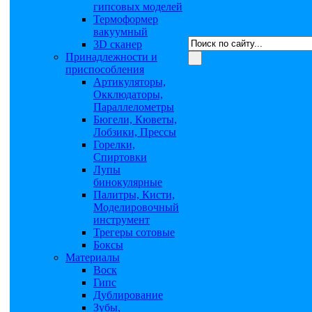
гипсовых моделей
Термоформер
вакуумный
3D сканер
Принадлежности и
приспособления
Артикуляторы,
Окклюдаторы,
Параллелометры
Бюгели, Кюветы,
Лобзики, Прессы
Горелки,
Спиртовки
Лупы
бинокулярные
Палитры, Кисти,
Моделировочный
инструмент
Трегеры сотовые
Боксы
Материалы
Воск
Гипс
Дублирование
Зубы,