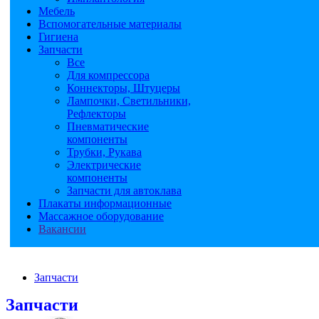
Мебель
Вспомогательные материалы
Гигиена
Запчасти
Все
Для компрессора
Коннекторы, Штуцеры
Лампочки, Светильники,
Рефлекторы
Пневматические
компоненты
Трубки, Рукава
Электрические
компоненты
Запчасти для автоклава
Плакаты информационные
Массажное оборудование
Вакансии
Запчасти
Запчасти