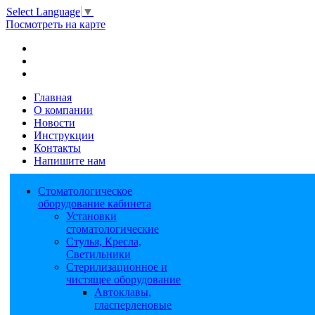
Select Language
▼
Посмотреть на карте
Главная
О компании
Новости
Инструкции
Контакты
Напишите нам
Стоматологическое
оборудование кабинета
Установки
стоматологические
Стулья, Кресла,
Светильники
Стерилизационное и
чистящее оборудование
Автоклавы,
гласперленовые