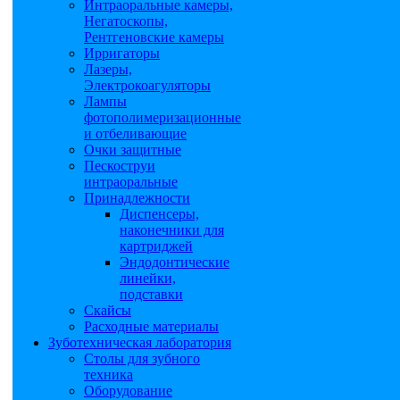
Интраоральные камеры,
Негатоскопы,
Рентгеновские камеры
Ирригаторы
Лазеры,
Электрокоагуляторы
Лампы
фотополимеризационные
и отбеливающие
Очки защитные
Пескоструи
интраоральные
Принадлежности
Диспенсеры,
наконечники для
картриджей
Эндодонтические
линейки,
подставки
Скайсы
Расходные материалы
Зуботехническая лаборатория
Столы для зубного
техника
Оборудование