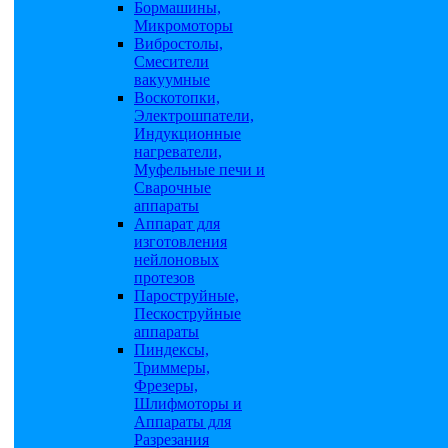
Бормашины,
Микромоторы
Вибростолы,
Смесители
вакуумные
Воскотопки,
Электрошпатели,
Индукционные
нагреватели,
Муфельные печи и
Сварочные
аппараты
Аппарат для
изготовления
нейлоновых
протезов
Пароструйные,
Пескоструйные
аппараты
Пиндексы,
Триммеры,
Фрезеры,
Шлифмоторы и
Аппараты для
Разрезания