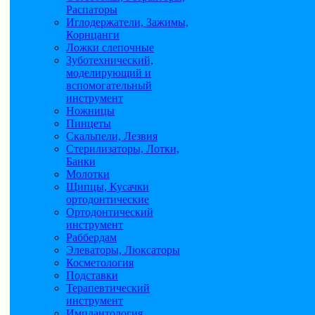
Распаторы
Иглодержатели, Зажимы,
Корнцанги
Ложки слепочные
Зуботехнический,
моделирующий и
вспомогательный
инструмент
Ножницы
Пинцеты
Скальпели, Лезвия
Стерилизаторы, Лотки,
Банки
Молотки
Щипцы, Кусачки
ортодонтические
Ортодонтический
инструмент
Раббердам
Элеваторы, Люксаторы
Косметология
Подставки
Терапевтический
инструмент
Имплантология