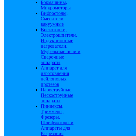
Бормашины,
Микромоторы
Вибростолы,
Смесители
вакуумные
Воскотопки,
Электрошпатели,
Индукционные
нагреватели,
Муфельные печи и
Сварочные
аппараты
Аппарат для
изготовления
нейлоновых
протезов
Пароструйные,
Пескоструйные
аппараты
Пиндексы,
Триммеры,
Фрезеры,
Шлифмоторы и
Аппараты для
Разрезания