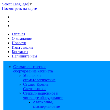
Select Language
▼
Посмотреть на карте
Главная
О компании
Новости
Инструкции
Контакты
Напишите нам
Стоматологическое
оборудование кабинета
Установки
стоматологические
Стулья, Кресла,
Светильники
Стерилизационное и
чистящее оборудование
Автоклавы,
гласперленовые