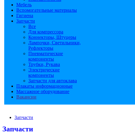
Мебель
Вспомогательные материалы
Гигиена
Запчасти
Все
Для компрессора
Коннекторы, Штуцеры
Лампочки, Светильники,
Рефлекторы
Пневматические
компоненты
Трубки, Рукава
Электрические
компоненты
Запчасти для автоклава
Плакаты информационные
Массажное оборудование
Вакансии
Запчасти
Запчасти