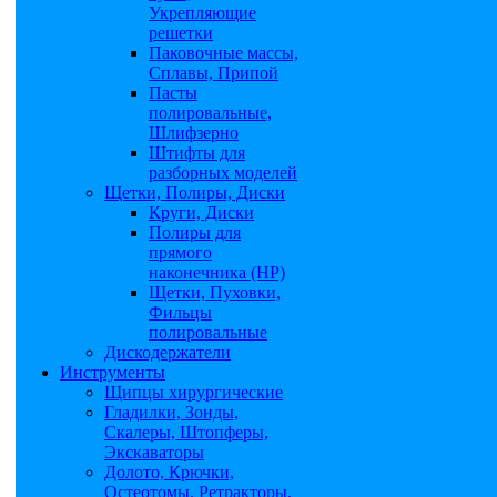
Укрепляющие
решетки
Паковочные массы,
Сплавы, Припой
Пасты
полировальные,
Шлифзерно
Штифты для
разборных моделей
Щетки, Полиры, Диски
Круги, Диски
Полиры для
прямого
наконечника (НР)
Щетки, Пуховки,
Фильцы
полировальные
Дискодержатели
Инструменты
Щипцы хирургические
Гладилки, Зонды,
Скалеры, Штопферы,
Экскаваторы
Долото, Крючки,
Остеотомы, Ретракторы,