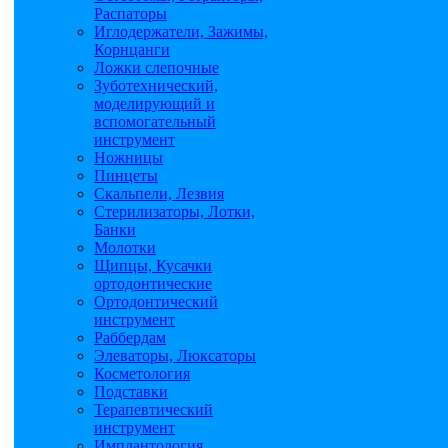
Распаторы
Иглодержатели, Зажимы,
Корнцанги
Ложки слепочные
Зуботехнический,
моделирующий и
вспомогательный
инструмент
Ножницы
Пинцеты
Скальпели, Лезвия
Стерилизаторы, Лотки,
Банки
Молотки
Щипцы, Кусачки
ортодонтические
Ортодонтический
инструмент
Раббердам
Элеваторы, Люксаторы
Косметология
Подставки
Терапевтический
инструмент
Имплантология