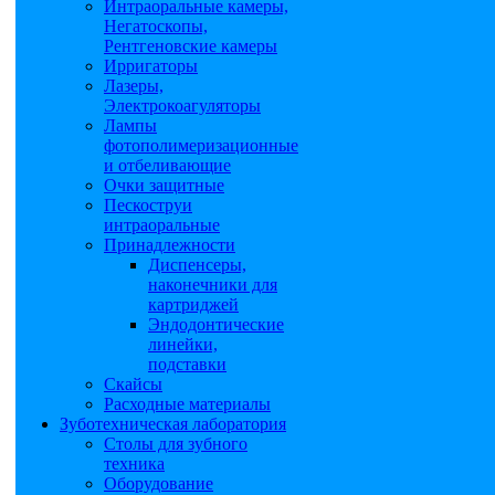
Интраоральные камеры,
Негатоскопы,
Рентгеновские камеры
Ирригаторы
Лазеры,
Электрокоагуляторы
Лампы
фотополимеризационные
и отбеливающие
Очки защитные
Пескоструи
интраоральные
Принадлежности
Диспенсеры,
наконечники для
картриджей
Эндодонтические
линейки,
подставки
Скайсы
Расходные материалы
Зуботехническая лаборатория
Столы для зубного
техника
Оборудование