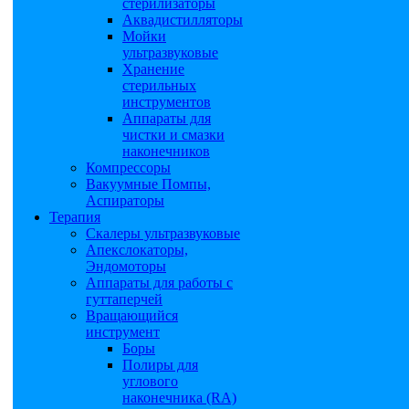
стерилизаторы
Аквадистилляторы
Мойки
ультразвуковые
Хранение
стерильных
инструментов
Аппараты для
чистки и смазки
наконечников
Компрессоры
Вакуумные Помпы,
Аспираторы
Терапия
Скалеры ультразвуковые
Апекслокаторы,
Эндомоторы
Аппараты для работы с
гуттаперчей
Вращающийся
инструмент
Боры
Полиры для
углового
наконечника (RA)