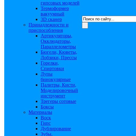
гипсовых моделей
Термоформер
вакуумный
3D сканер
Принадлежности и
приспособления
Артикуляторы,
Окклюдаторы,
Параллелометры
Бюгели, Кюветы,
Лобзики, Прессы
Горелки,
Спиртовки
Лупы
бинокулярные
Палитры, Кисти,
Моделировочный
инструмент
Трегеры сотовые
Боксы
Материалы
Воск
Гипс
Дублирование
Зубы,