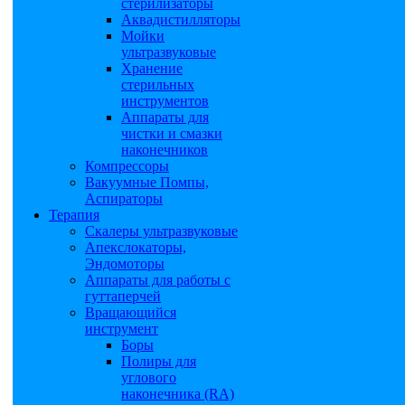
стерилизаторы
Аквадистилляторы
Мойки
ультразвуковые
Хранение
стерильных
инструментов
Аппараты для
чистки и смазки
наконечников
Компрессоры
Вакуумные Помпы,
Аспираторы
Терапия
Скалеры ультразвуковые
Апекслокаторы,
Эндомоторы
Аппараты для работы с
гуттаперчей
Вращающийся
инструмент
Боры
Полиры для
углового
наконечника (RA)