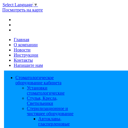
Select Language
▼
Посмотреть на карте
Главная
О компании
Новости
Инструкции
Контакты
Напишите нам
Стоматологическое
оборудование кабинета
Установки
стоматологические
Стулья, Кресла,
Светильники
Стерилизационное и
чистящее оборудование
Автоклавы,
гласперленовые