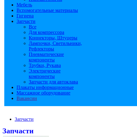
Мебель
Вспомогательные материалы
Гигиена
Запчасти
Все
Для компрессора
Коннекторы, Штуцеры
Лампочки, Светильники,
Рефлекторы
Пневматические
компоненты
Трубки, Рукава
Электрические
компоненты
Запчасти для автоклава
Плакаты информационные
Массажное оборудование
Вакансии
Запчасти
Запчасти