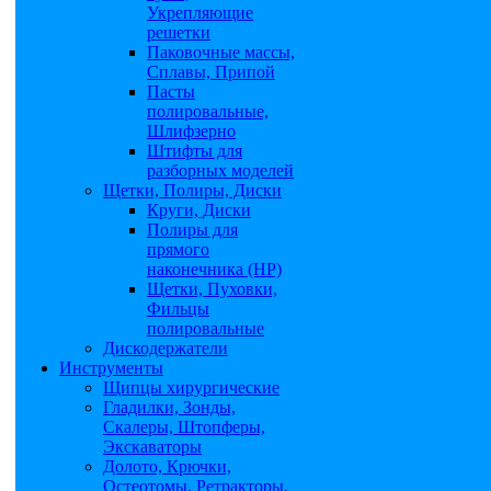
Укрепляющие
решетки
Паковочные массы,
Сплавы, Припой
Пасты
полировальные,
Шлифзерно
Штифты для
разборных моделей
Щетки, Полиры, Диски
Круги, Диски
Полиры для
прямого
наконечника (НР)
Щетки, Пуховки,
Фильцы
полировальные
Дискодержатели
Инструменты
Щипцы хирургические
Гладилки, Зонды,
Скалеры, Штопферы,
Экскаваторы
Долото, Крючки,
Остеотомы, Ретракторы,