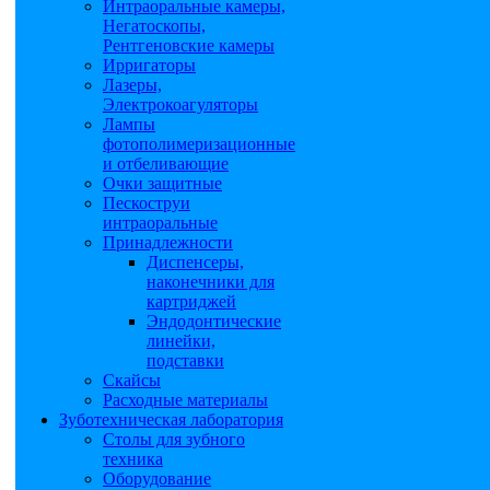
Интраоральные камеры,
Негатоскопы,
Рентгеновские камеры
Ирригаторы
Лазеры,
Электрокоагуляторы
Лампы
фотополимеризационные
и отбеливающие
Очки защитные
Пескоструи
интраоральные
Принадлежности
Диспенсеры,
наконечники для
картриджей
Эндодонтические
линейки,
подставки
Скайсы
Расходные материалы
Зуботехническая лаборатория
Столы для зубного
техника
Оборудование