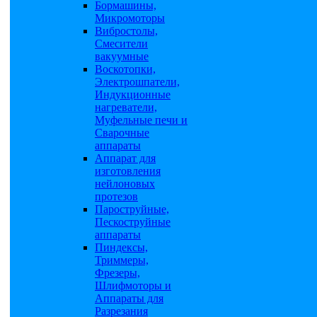
Бормашины,
Микромоторы
Вибростолы,
Смесители
вакуумные
Воскотопки,
Электрошпатели,
Индукционные
нагреватели,
Муфельные печи и
Сварочные
аппараты
Аппарат для
изготовления
нейлоновых
протезов
Пароструйные,
Пескоструйные
аппараты
Пиндексы,
Триммеры,
Фрезеры,
Шлифмоторы и
Аппараты для
Разрезания