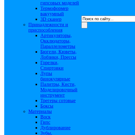
гипсовых моделей
Термоформер
вакуумный
3D сканер
Принадлежности и
приспособления
Артикуляторы,
Окклюдаторы,
Параллелометры
Бюгели, Кюветы,
Лобзики, Прессы
Горелки,
Спиртовки
Лупы
бинокулярные
Палитры, Кисти,
Моделировочный
инструмент
Трегеры сотовые
Боксы
Материалы
Воск
Гипс
Дублирование
Зубы,