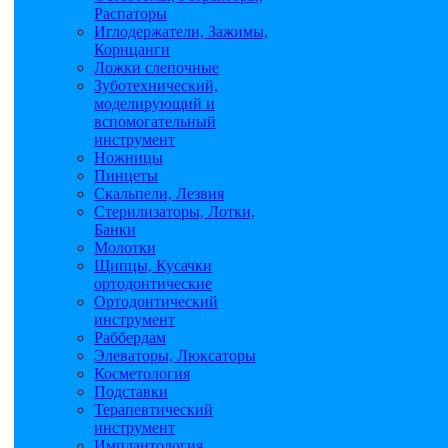
Распаторы
Иглодержатели, Зажимы,
Корнцанги
Ложки слепочные
Зуботехнический,
моделирующий и
вспомогательный
инструмент
Ножницы
Пинцеты
Скальпели, Лезвия
Стерилизаторы, Лотки,
Банки
Молотки
Щипцы, Кусачки
ортодонтические
Ортодонтический
инструмент
Раббердам
Элеваторы, Люксаторы
Косметология
Подставки
Терапевтический
инструмент
Имплантология