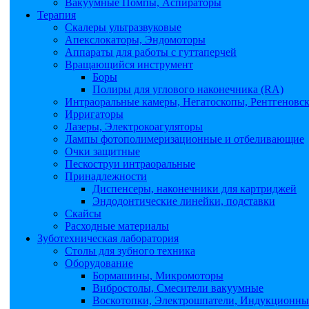
Вакуумные Помпы, Аспираторы
Терапия
Скалеры ультразвуковые
Апекслокаторы, Эндомоторы
Аппараты для работы с гуттаперчей
Вращающийся инструмент
Боры
Полиры для углового наконечника (RA)
Интраоральные камеры, Негатоскопы, Рентгеновс
Ирригаторы
Лазеры, Электрокоагуляторы
Лампы фотополимеризационные и отбеливающие
Очки защитные
Пескоструи интраоральные
Принадлежности
Диспенсеры, наконечники для картриджей
Эндодонтические линейки, подставки
Скайсы
Расходные материалы
Зуботехническая лаборатория
Столы для зубного техника
Оборудование
Бормашины, Микромоторы
Вибростолы, Смесители вакуумные
Воскотопки, Электрошпатели, Индукционные