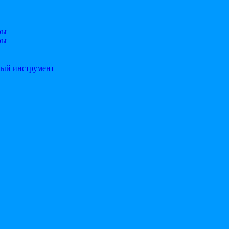
ры
ры
ный инструмент