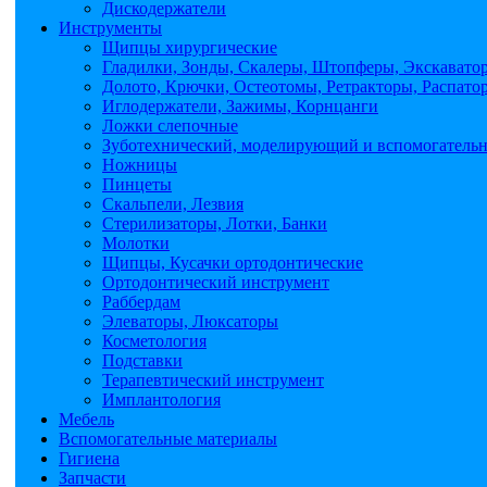
Дискодержатели
Инструменты
Щипцы хирургические
Гладилки, Зонды, Скалеры, Штопферы, Экскавато
Долото, Крючки, Остеотомы, Ретракторы, Распато
Иглодержатели, Зажимы, Корнцанги
Ложки слепочные
Зуботехнический, моделирующий и вспомогатель
Ножницы
Пинцеты
Скальпели, Лезвия
Стерилизаторы, Лотки, Банки
Молотки
Щипцы, Кусачки ортодонтические
Ортодонтический инструмент
Раббердам
Элеваторы, Люксаторы
Косметология
Подставки
Терапевтический инструмент
Имплантология
Мебель
Вспомогательные материалы
Гигиена
Запчасти