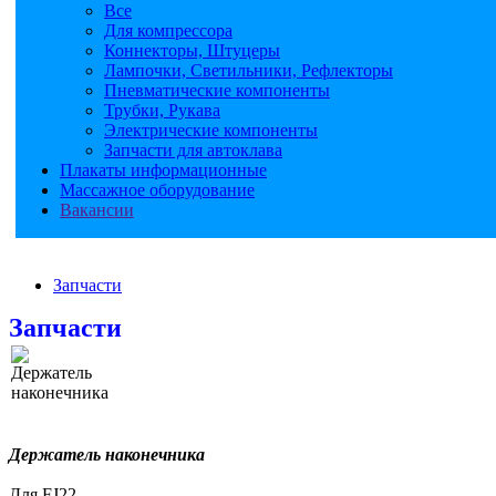
Все
Для компрессора
Коннекторы, Штуцеры
Лампочки, Светильники, Рефлекторы
Пневматические компоненты
Трубки, Рукава
Электрические компоненты
Запчасти для автоклава
Плакаты информационные
Массажное оборудование
Вакансии
Запчасти
Запчасти
Держатель наконечника
Для FJ22