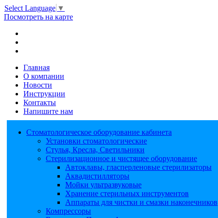
Select Language
▼
Посмотреть на карте
Главная
О компании
Новости
Инструкции
Контакты
Напишите нам
Стоматологическое оборудование кабинета
Установки стоматологические
Стулья, Кресла, Светильники
Стерилизационное и чистящее оборудование
Автоклавы, гласперленовые стерилизаторы
Аквадистилляторы
Мойки ультразвуковые
Хранение стерильных инструментов
Аппараты для чистки и смазки наконечников
Компрессоры