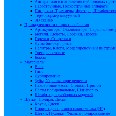
Аппарат для изготовления нейлоновых прот
Пароструйные, Пескоструйные аппараты
Пиндексы, Триммеры, Фрезеры, Шлифмоторы
Термоформер вакуумный
3D сканер
Принадлежности и приспособления
Артикуляторы, Окклюдаторы, Параллеломет
Бюгели, Кюветы, Лобзики, Прессы
Горелки, Спиртовки
Лупы бинокулярные
Палитры, Кисти, Моделировочный инструме
Трегеры сотовые
Боксы
Материалы
Воск
Гипс
Дублирование
Зубы, Укрепляющие решетки
Паковочные массы, Сплавы, Припой
Пасты полировальные, Шлифзерно
Штифты для разборных моделей
Щетки, Полиры, Диски
Круги, Диски
Полиры для прямого наконечника (НР)
Щетки, Пуховки, Фильцы полировальные