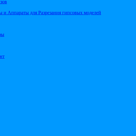
езов
 и Аппараты для Разрезания гипсовых моделей
ры
нт