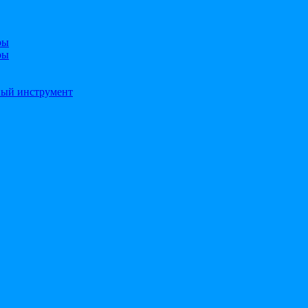
ры
ры
ный инструмент