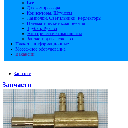
Все
Для компрессора
Коннекторы, Штуцеры
Лампочки, Светильники, Рефлекторы
Пневматические компоненты
Трубки, Рукава
Электрические компоненты
Запчасти для автоклава
Плакаты информационные
Массажное оборудование
Вакансии
Запчасти
Запчасти