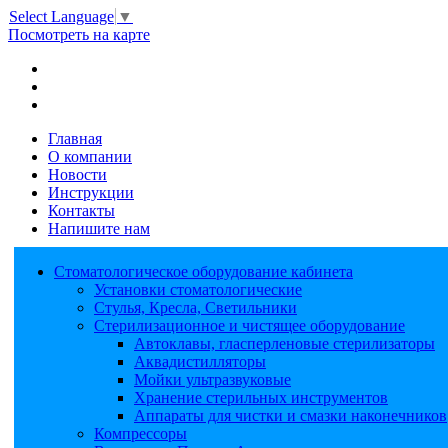
Select Language
▼
Посмотреть на карте
Главная
О компании
Новости
Инструкции
Контакты
Напишите нам
Стоматологическое оборудование кабинета
Установки стоматологические
Стулья, Кресла, Светильники
Стерилизационное и чистящее оборудование
Автоклавы, гласперленовые стерилизаторы
Аквадистилляторы
Мойки ультразвуковые
Хранение стерильных инструментов
Аппараты для чистки и смазки наконечников
Компрессоры