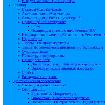
Вакуумные Помпы, Аспираторы
Терапия
Скалеры ультразвуковые
Апекслокаторы, Эндомоторы
Аппараты для работы с гуттаперчей
Вращающийся инструмент
Боры
Полиры для углового наконечника (RA)
Интраоральные камеры, Негатоскопы, Рентгеновс
Ирригаторы
Лазеры, Электрокоагуляторы
Лампы фотополимеризационные и отбеливающие
Очки защитные
Пескоструи интраоральные
Принадлежности
Диспенсеры, наконечники для картриджей
Эндодонтические линейки, подставки
Скайсы
Расходные материалы
Зуботехническая лаборатория
Столы для зубного техника
Оборудование
Бормашины, Микромоторы
Вибростолы, Смесители вакуумные
Воскотопки, Электрошпатели, Индукционные