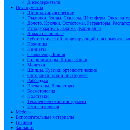
Дискодержатели
Инструменты
Щипцы хирургические
Гладилки, Зонды, Скалеры, Штопферы, Экскавато
Долото, Крючки, Остеотомы, Ретракторы, Распато
Иглодержатели, Зажимы, Корнцанги
Ложки слепочные
Зуботехнический, моделирующий и вспомогатель
Ножницы
Пинцеты
Скальпели, Лезвия
Стерилизаторы, Лотки, Банки
Молотки
Щипцы, Кусачки ортодонтические
Ортодонтический инструмент
Раббердам
Элеваторы, Люксаторы
Косметология
Подставки
Терапевтический инструмент
Имплантология
Мебель
Вспомогательные материалы
Гигиена
Запчасти