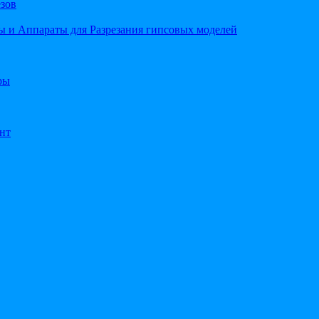
езов
 и Аппараты для Разрезания гипсовых моделей
ры
нт