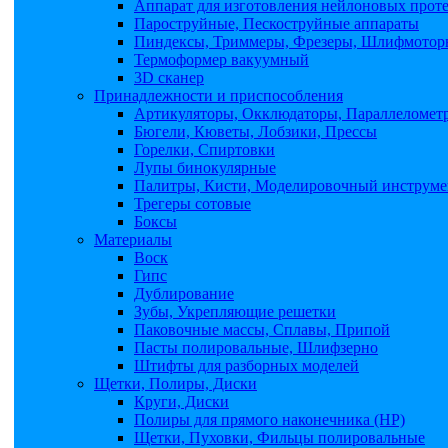
Аппарат для изготовления нейлоновых прот
Пароструйные, Пескоструйные аппараты
Пиндексы, Триммеры, Фрезеры, Шлифмоторы
Термоформер вакуумный
3D сканер
Принадлежности и приспособления
Артикуляторы, Окклюдаторы, Параллеломет
Бюгели, Кюветы, Лобзики, Прессы
Горелки, Спиртовки
Лупы бинокулярные
Палитры, Кисти, Моделировочный инструме
Трегеры сотовые
Боксы
Материалы
Воск
Гипс
Дублирование
Зубы, Укрепляющие решетки
Паковочные массы, Сплавы, Припой
Пасты полировальные, Шлифзерно
Штифты для разборных моделей
Щетки, Полиры, Диски
Круги, Диски
Полиры для прямого наконечника (НР)
Щетки, Пуховки, Фильцы полировальные