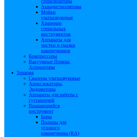
стерилизаторы
Аквадистилляторы
Мойки
ультразвуковые
Хранение
стерильных
инструментов
Аппараты для
чистки и смазки
наконечников
Компрессоры
Вакуумные Помпы,
Аспираторы
Терапия
Скалеры ультразвуковые
Апекслокаторы,
Эндомоторы
Аппараты для работы с
гуттаперчей
Вращающийся
инструмент
Боры
Полиры для
углового
наконечника (RA)