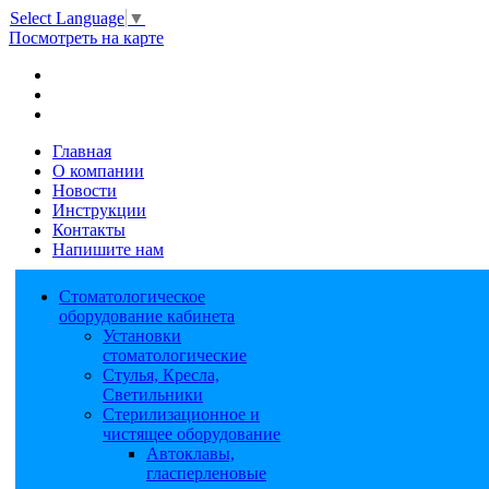
Select Language
▼
Посмотреть на карте
Главная
О компании
Новости
Инструкции
Контакты
Напишите нам
Стоматологическое
оборудование кабинета
Установки
стоматологические
Стулья, Кресла,
Светильники
Стерилизационное и
чистящее оборудование
Автоклавы,
гласперленовые