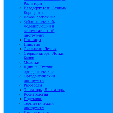
Распаторы
Иглодержатели, Зажимы,
Корнцанги
Ложки слепочные
Зуботехнический,
моделирующий и
вспомогательный
инструмент
Ножницы
Пинцеты
Скальпели, Лезвия
Стерилизаторы, Лотки,
Банки
Молотки
Щипцы, Кусачки
ортодонтические
Ортодонтический
инструмент
Раббердам
Элеваторы, Люксаторы
Косметология
Подставки
Терапевтический
инструмент
Имплантология