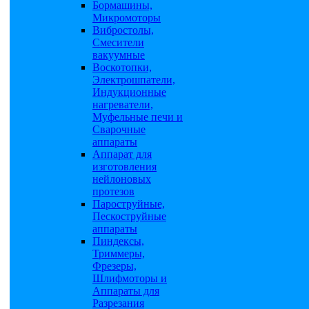
Бормашины,
Микромоторы
Вибростолы,
Смесители
вакуумные
Воскотопки,
Электрошпатели,
Индукционные
нагреватели,
Муфельные печи и
Сварочные
аппараты
Аппарат для
изготовления
нейлоновых
протезов
Пароструйные,
Пескоструйные
аппараты
Пиндексы,
Триммеры,
Фрезеры,
Шлифмоторы и
Аппараты для
Разрезания