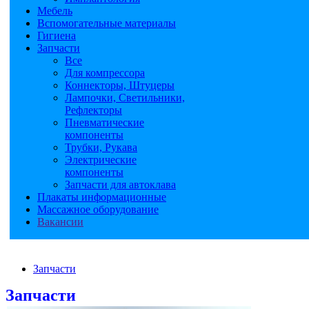
Мебель
Вспомогательные материалы
Гигиена
Запчасти
Все
Для компрессора
Коннекторы, Штуцеры
Лампочки, Светильники,
Рефлекторы
Пневматические
компоненты
Трубки, Рукава
Электрические
компоненты
Запчасти для автоклава
Плакаты информационные
Массажное оборудование
Вакансии
Запчасти
Запчасти