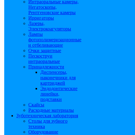
Интраоральные камеры,
Негатоскопы,
Рентгеновские камеры
Ирригаторы
Лазеры,
Электрокоагуляторы
Лампы
фотополимеризационные
и отбеливающие
Очки защитные
Пескоструи
интраоральные
Принадлежности
Диспенсеры,
наконечники для
картриджей
Эндодонтические
линейки,
подставки
Скайсы
Расходные материалы
Зуботехническая лаборатория
Столы для зубного
техника
Оборудование