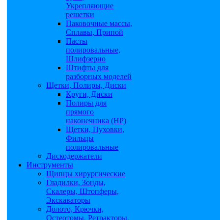
Укрепляющие
решетки
Паковочные массы,
Сплавы, Припой
Пасты
полировальные,
Шлифзерно
Штифты для
разборных моделей
Щетки, Полиры, Диски
Круги, Диски
Полиры для
прямого
наконечника (НР)
Щетки, Пуховки,
Фильцы
полировальные
Дискодержатели
Инструменты
Щипцы хирургические
Гладилки, Зонды,
Скалеры, Штопферы,
Экскаваторы
Долото, Крючки,
Остеотомы, Ретракторы,