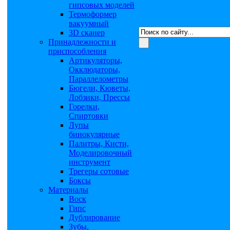
гипсовых моделей
Термоформер
вакуумный
3D сканер
Принадлежности и
приспособления
Артикуляторы,
Окклюдаторы,
Параллелометры
Бюгели, Кюветы,
Лобзики, Прессы
Горелки,
Спиртовки
Лупы
бинокулярные
Палитры, Кисти,
Моделировочный
инструмент
Трегеры сотовые
Боксы
Материалы
Воск
Гипс
Дублирование
Зубы,