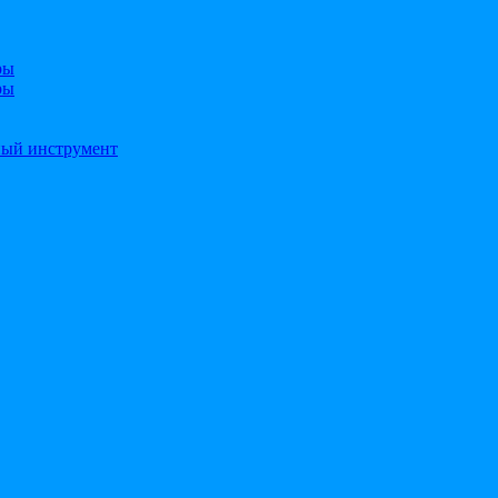
ры
ры
ный инструмент