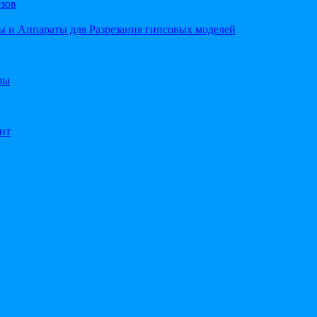
езов
 и Аппараты для Разрезания гипсовых моделей
ры
нт