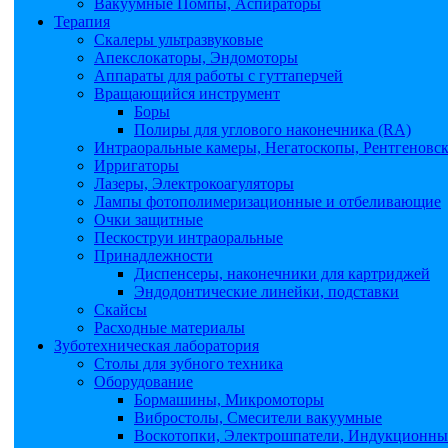
Вакуумные Помпы, Аспираторы
Терапия
Скалеры ультразвуковые
Апекслокаторы, Эндомоторы
Аппараты для работы с гуттаперчей
Вращающийся инструмент
Боры
Полиры для углового наконечника (RA)
Интраоральные камеры, Негатоскопы, Рентгеновс
Ирригаторы
Лазеры, Электрокоагуляторы
Лампы фотополимеризационные и отбеливающие
Очки защитные
Пескоструи интраоральные
Принадлежности
Диспенсеры, наконечники для картриджей
Эндодонтические линейки, подставки
Скайсы
Расходные материалы
Зуботехническая лаборатория
Столы для зубного техника
Оборудование
Бормашины, Микромоторы
Вибростолы, Смесители вакуумные
Воскотопки, Электрошпатели, Индукционные