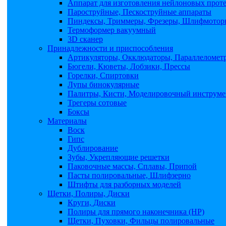
Аппарат для изготовления нейлоновых прот
Пароструйные, Пескоструйные аппараты
Пиндексы, Триммеры, Фрезеры, Шлифмоторы
Термоформер вакуумный
3D сканер
Принадлежности и приспособления
Артикуляторы, Окклюдаторы, Параллеломет
Бюгели, Кюветы, Лобзики, Прессы
Горелки, Спиртовки
Лупы бинокулярные
Палитры, Кисти, Моделировочный инструме
Трегеры сотовые
Боксы
Материалы
Воск
Гипс
Дублирование
Зубы, Укрепляющие решетки
Паковочные массы, Сплавы, Припой
Пасты полировальные, Шлифзерно
Штифты для разборных моделей
Щетки, Полиры, Диски
Круги, Диски
Полиры для прямого наконечника (НР)
Щетки, Пуховки, Фильцы полировальные