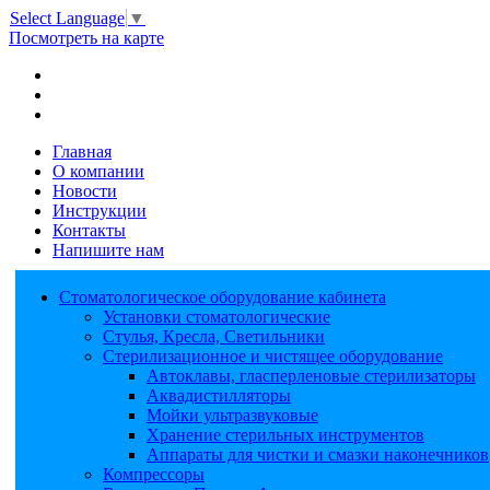
Select Language
▼
Посмотреть на карте
Главная
О компании
Новости
Инструкции
Контакты
Напишите нам
Стоматологическое оборудование кабинета
Установки стоматологические
Стулья, Кресла, Светильники
Стерилизационное и чистящее оборудование
Автоклавы, гласперленовые стерилизаторы
Аквадистилляторы
Мойки ультразвуковые
Хранение стерильных инструментов
Аппараты для чистки и смазки наконечников
Компрессоры