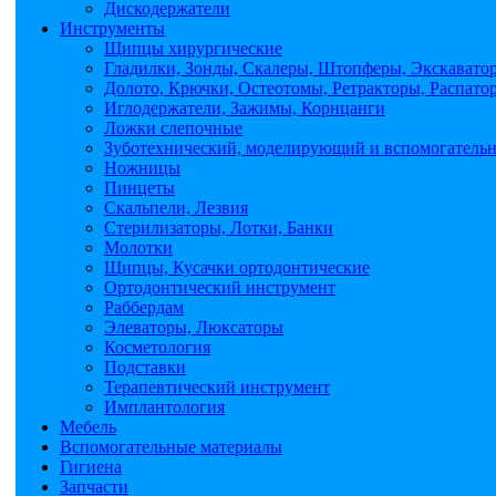
Дискодержатели
Инструменты
Щипцы хирургические
Гладилки, Зонды, Скалеры, Штопферы, Экскавато
Долото, Крючки, Остеотомы, Ретракторы, Распато
Иглодержатели, Зажимы, Корнцанги
Ложки слепочные
Зуботехнический, моделирующий и вспомогатель
Ножницы
Пинцеты
Скальпели, Лезвия
Стерилизаторы, Лотки, Банки
Молотки
Щипцы, Кусачки ортодонтические
Ортодонтический инструмент
Раббердам
Элеваторы, Люксаторы
Косметология
Подставки
Терапевтический инструмент
Имплантология
Мебель
Вспомогательные материалы
Гигиена
Запчасти