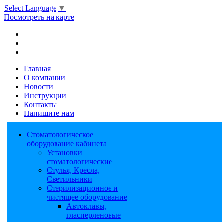
Select Language
▼
Посмотреть на карте
Главная
О компании
Новости
Инструкции
Контакты
Напишите нам
Стоматологическое
оборудование кабинета
Установки
стоматологические
Стулья, Кресла,
Светильники
Стерилизационное и
чистящее оборудование
Автоклавы,
гласперленовые