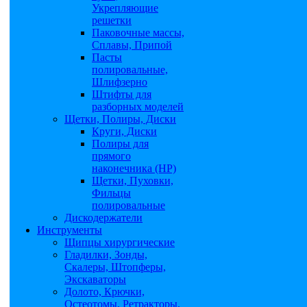
Укрепляющие
решетки
Паковочные массы,
Сплавы, Припой
Пасты
полировальные,
Шлифзерно
Штифты для
разборных моделей
Щетки, Полиры, Диски
Круги, Диски
Полиры для
прямого
наконечника (НР)
Щетки, Пуховки,
Фильцы
полировальные
Дискодержатели
Инструменты
Щипцы хирургические
Гладилки, Зонды,
Скалеры, Штопферы,
Экскаваторы
Долото, Крючки,
Остеотомы, Ретракторы,