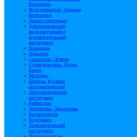
Распаторы
Иглодержатели, Зажимы,
Корнцанги
Ложки слепочные
Зуботехнический,
моделирующий и
вспомогательный
инструмент
Ножницы
Пинцеты
Скальпели, Лезвия
Стерилизаторы, Лотки,
Банки
Молотки
Щипцы, Кусачки
ортодонтические
Ортодонтический
инструмент
Раббердам
Элеваторы, Люксаторы
Косметология
Подставки
Терапевтический
инструмент
Имплантология