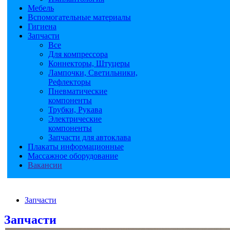
Мебель
Вспомогательные материалы
Гигиена
Запчасти
Все
Для компрессора
Коннекторы, Штуцеры
Лампочки, Светильники,
Рефлекторы
Пневматические
компоненты
Трубки, Рукава
Электрические
компоненты
Запчасти для автоклава
Плакаты информационные
Массажное оборудование
Вакансии
Запчасти
Запчасти