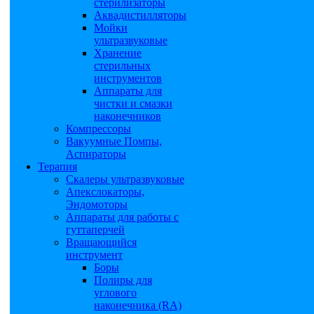
стерилизаторы
Аквадистилляторы
Мойки
ультразвуковые
Хранение
стерильных
инструментов
Аппараты для
чистки и смазки
наконечников
Компрессоры
Вакуумные Помпы,
Аспираторы
Терапия
Скалеры ультразвуковые
Апекслокаторы,
Эндомоторы
Аппараты для работы с
гуттаперчей
Вращающийся
инструмент
Боры
Полиры для
углового
наконечника (RA)