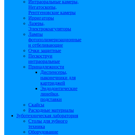
Интраоральные камеры,
Негатоскопы,
Рентгеновские камеры
Ирригаторы
Лазеры,
Электрокоагуляторы
Лампы
фотополимеризационные
и отбеливающие
Очки защитные
Пескоструи
интраоральные
Принадлежности
Диспенсеры,
наконечники для
картриджей
Эндодонтические
линейки,
подставки
Скайсы
Расходные материалы
Зуботехническая лаборатория
Столы для зубного
техника
Оборудование