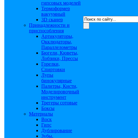
гипсовых моделей
Термоформер
вакуумный
3D сканер
Принадлежности и
приспособления
Артикуляторы,
Окклюдаторы,
Параллелометры
Бюгели, Кюветы,
Лобзики, Прессы
Горелки,
Спиртовки
Лупы
бинокулярные
Палитры, Кисти,
Моделировочный
инструмент
Трегеры сотовые
Боксы
Материалы
Воск
Гипс
Дублирование
Зубы,