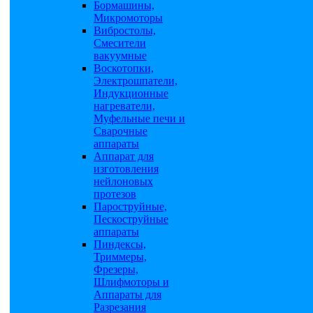
Бормашины,
Микромоторы
Вибростолы,
Смесители
вакуумные
Воскотопки,
Электрошпатели,
Индукционные
нагреватели,
Муфельные печи и
Сварочные
аппараты
Аппарат для
изготовления
нейлоновых
протезов
Пароструйные,
Пескоструйные
аппараты
Пиндексы,
Триммеры,
Фрезеры,
Шлифмоторы и
Аппараты для
Разрезания