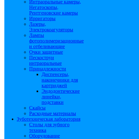
Интраоральные камеры,
Негатоскопы,
Рентгеновские камеры
Ирригаторы
Лазеры,
Электрокоагуляторы
Лампы
фотополимеризационные
и отбеливающие
Очки защитные
Пескоструи
интраоральные
Принадлежности
Диспенсеры,
наконечники для
картриджей
Эндодонтические
линейки,
подставки
Скайсы
Расходные материалы
Зуботехническая лаборатория
Столы для зубного
техника
Оборудование