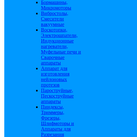
Бормашины,
Микромоторы
Вибростолы,
Смесители
вакуумные
Воскотопки,
Электрошпатели,
Индукционные
нагреватели,
Муфельные печи и
Сварочные
аппараты
Аппарат для
изготовления
нейлоновых
протезов
Пароструйные,
Пескоструйные
аппараты
Пиндексы,
Триммеры,
Фрезеры,
Шлифмоторы и
Аппараты для
Разрезания