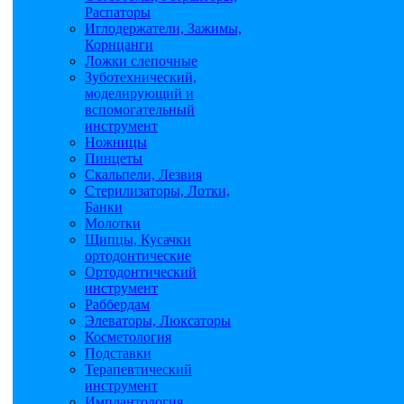
Распаторы
Иглодержатели, Зажимы,
Корнцанги
Ложки слепочные
Зуботехнический,
моделирующий и
вспомогательный
инструмент
Ножницы
Пинцеты
Скальпели, Лезвия
Стерилизаторы, Лотки,
Банки
Молотки
Щипцы, Кусачки
ортодонтические
Ортодонтический
инструмент
Раббердам
Элеваторы, Люксаторы
Косметология
Подставки
Терапевтический
инструмент
Имплантология