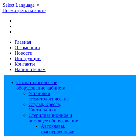
Select Language
▼
Посмотреть на карте
Главная
О компании
Новости
Инструкции
Контакты
Напишите нам
Стоматологическое
оборудование кабинета
Установки
стоматологические
Стулья, Кресла,
Светильники
Стерилизационное и
чистящее оборудование
Автоклавы,
гласперленовые