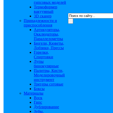
гипсовых моделей
Термоформер
вакуумный
3D сканер
Принадлежности и
приспособления
Артикуляторы,
Окклюдаторы,
Параллелометры
Бюгели, Кюветы,
Лобзики, Прессы
Горелки,
Спиртовки
Лупы
бинокулярные
Палитры, Кисти,
Моделировочный
инструмент
Трегеры сотовые
Боксы
Материалы
Воск
Гипс
Дублирование
Зубы,