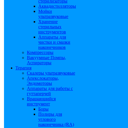
стерилизаторы
Аквадистилляторы
Мойки
ультразвуковые
Хранение
стерильных
инструментов
Аппараты для
чистки и смазки
наконечников
Компрессоры
Вакуумные Помпы,
Аспираторы
Терапия
Скалеры ультразвуковые
Апекслокаторы,
Эндомоторы
Аппараты для работы с
гуттаперчей
Вращающийся
инструмент
Боры
Полиры для
углового
наконечника (RA)