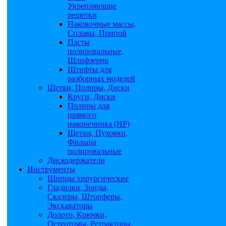
Укрепляющие
решетки
Паковочные массы,
Сплавы, Припой
Пасты
полировальные,
Шлифзерно
Штифты для
разборных моделей
Щетки, Полиры, Диски
Круги, Диски
Полиры для
прямого
наконечника (НР)
Щетки, Пуховки,
Фильцы
полировальные
Дискодержатели
Инструменты
Щипцы хирургические
Гладилки, Зонды,
Скалеры, Штопферы,
Экскаваторы
Долото, Крючки,
Остеотомы, Ретракторы,