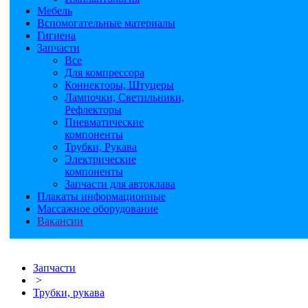
Мебель
Вспомогательные материалы
Гигиена
Запчасти
Все
Для компрессора
Коннекторы, Штуцеры
Лампочки, Светильники,
Рефлекторы
Пневматические
компоненты
Трубки, Рукава
Электрические
компоненты
Запчасти для автоклава
Плакаты информационные
Массажное оборудование
Вакансии
Запчасти
>
Трубки, рукава