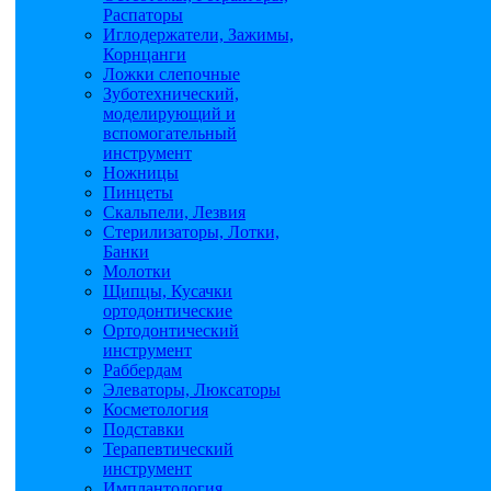
Распаторы
Иглодержатели, Зажимы,
Корнцанги
Ложки слепочные
Зуботехнический,
моделирующий и
вспомогательный
инструмент
Ножницы
Пинцеты
Скальпели, Лезвия
Стерилизаторы, Лотки,
Банки
Молотки
Щипцы, Кусачки
ортодонтические
Ортодонтический
инструмент
Раббердам
Элеваторы, Люксаторы
Косметология
Подставки
Терапевтический
инструмент
Имплантология