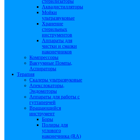
стерилизаторы
Аквадистилляторы
Мойки
ультразвуковые
Хранение
стерильных
инструментов
Аппараты для
чистки и смазки
наконечников
Компрессоры
Вакуумные Помпы,
Аспираторы
Терапия
Скалеры ультразвуковые
Апекслокаторы,
Эндомоторы
Аппараты для работы с
гуттаперчей
Вращающийся
инструмент
Боры
Полиры для
углового
наконечника (RA)