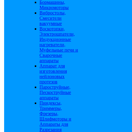
Бормашины,
Микромоторы
Вибростолы,
Смесители
вакуумные
Воскотопки,
Электрошпатели,
Индукционные
нагреватели,
Муфельные печи и
Сварочные
аппараты
Аппарат для
изготовления
нейлоновых
протезов
Пароструйные,
Пескоструйные
аппараты
Пиндексы,
Триммеры,
Фрезеры,
Шлифмоторы и
Аппараты для
Разрезания