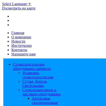
Select Language
▼
Посмотреть на карте
Главная
О компании
Новости
Инструкции
Контакты
Напишите нам
Стоматологическое
оборудование кабинета
Установки
стоматологические
Стулья, Кресла,
Светильники
Стерилизационное и
чистящее оборудование
Автоклавы,
гласперленовые