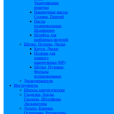
Укрепляющие
решетки
Паковочные массы,
Сплавы, Припой
Пасты
полировальные,
Шлифзерно
Штифты для
разборных моделей
Щетки, Полиры, Диски
Круги, Диски
Полиры для
прямого
наконечника (НР)
Щетки, Пуховки,
Фильцы
полировальные
Дискодержатели
Инструменты
Щипцы хирургические
Гладилки, Зонды,
Скалеры, Штопферы,
Экскаваторы
Долото, Крючки,
Остеотомы, Ретракторы,