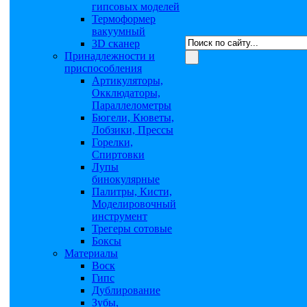
гипсовых моделей
Термоформер
вакуумный
3D сканер
Принадлежности и
приспособления
Артикуляторы,
Окклюдаторы,
Параллелометры
Бюгели, Кюветы,
Лобзики, Прессы
Горелки,
Спиртовки
Лупы
бинокулярные
Палитры, Кисти,
Моделировочный
инструмент
Трегеры сотовые
Боксы
Материалы
Воск
Гипс
Дублирование
Зубы,