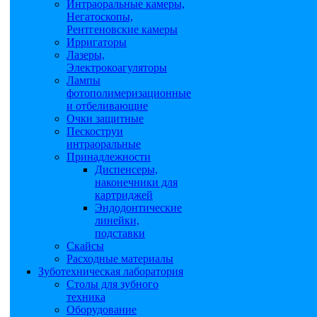
Интраоральные камеры,
Негатоскопы,
Рентгеновские камеры
Ирригаторы
Лазеры,
Электрокоагуляторы
Лампы
фотополимеризационные
и отбеливающие
Очки защитные
Пескоструи
интраоральные
Принадлежности
Диспенсеры,
наконечники для
картриджей
Эндодонтические
линейки,
подставки
Скайсы
Расходные материалы
Зуботехническая лаборатория
Столы для зубного
техника
Оборудование