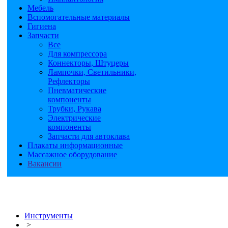
Мебель
Вспомогательные материалы
Гигиена
Запчасти
Все
Для компрессора
Коннекторы, Штуцеры
Лампочки, Светильники,
Рефлекторы
Пневматические
компоненты
Трубки, Рукава
Электрические
компоненты
Запчасти для автоклава
Плакаты информационные
Массажное оборудование
Вакансии
Инструменты
>