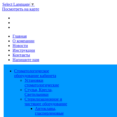
Select Language
▼
Посмотреть на карте
Главная
О компании
Новости
Инструкции
Контакты
Напишите нам
Стоматологическое
оборудование кабинета
Установки
стоматологические
Стулья, Кресла,
Светильники
Стерилизационное и
чистящее оборудование
Автоклавы,
гласперленовые