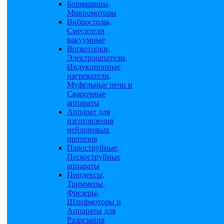
Бормашины,
Микромоторы
Вибростолы,
Смесители
вакуумные
Воскотопки,
Электрошпатели,
Индукционные
нагреватели,
Муфельные печи и
Сварочные
аппараты
Аппарат для
изготовления
нейлоновых
протезов
Пароструйные,
Пескоструйные
аппараты
Пиндексы,
Триммеры,
Фрезеры,
Шлифмоторы и
Аппараты для
Разрезания