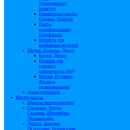
Укрепляющие
решетки
Паковочные массы,
Сплавы, Припой
Пасты
полировальные,
Шлифзерно
Штифты для
разборных моделей
Щетки, Полиры, Диски
Круги, Диски
Полиры для
прямого
наконечника (НР)
Щетки, Пуховки,
Фильцы
полировальные
Дискодержатели
Инструменты
Щипцы хирургические
Гладилки, Зонды,
Скалеры, Штопферы,
Экскаваторы
Долото, Крючки,
Остеотомы, Ретракторы,