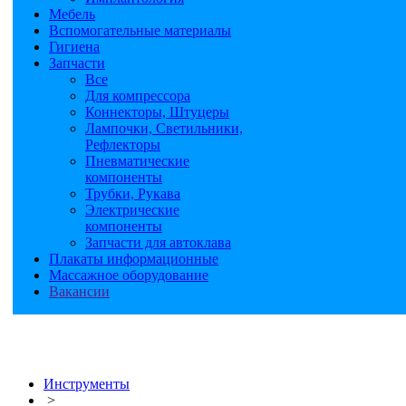
Мебель
Вспомогательные материалы
Гигиена
Запчасти
Все
Для компрессора
Коннекторы, Штуцеры
Лампочки, Светильники,
Рефлекторы
Пневматические
компоненты
Трубки, Рукава
Электрические
компоненты
Запчасти для автоклава
Плакаты информационные
Массажное оборудование
Вакансии
Инструменты
>