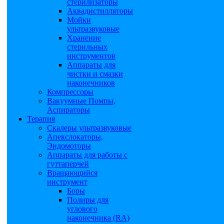
стерилизаторы
Аквадистилляторы
Мойки
ультразвуковые
Хранение
стерильных
инструментов
Аппараты для
чистки и смазки
наконечников
Компрессоры
Вакуумные Помпы,
Аспираторы
Терапия
Скалеры ультразвуковые
Апекслокаторы,
Эндомоторы
Аппараты для работы с
гуттаперчей
Вращающийся
инструмент
Боры
Полиры для
углового
наконечника (RA)