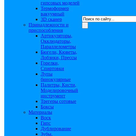
гипсовых моделей
Термоформер
вакуумный
3D сканер
Принадлежности и
приспособления
Артикуляторы,
Окклюдаторы,
Параллелометры
Бюгели, Кюветы,
Лобзики, Прессы
Горелки,
Спиртовки
Лупы
бинокулярные
Палитры, Кисти,
Моделировочный
инструмент
Трегеры сотовые
Боксы
Материалы
Воск
Гипс
Дублирование
Зубы,