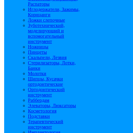
Распаторы
Иглодержатели, Зажимы,
Корнцанги
Ложки слепочные
Зуботехнический,
моделирующий и
вспомогательный
инструмент
Ножницы
Пинцеты
Скальпели, Лезвия
Стерилизаторы, Лотки,
Банки
Молотки
Щипцы, Кусачки
ортодонтические
Ортодонтический
инструмент
Раббердам
Элеваторы, Люксаторы
Косметология
Подставки
Терапевтический
инструмент
Имплантология