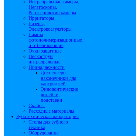
Интраоральные камеры,
Негатоскопы,
Рентгеновские камеры
Ирригаторы
Лазеры,
Электрокоагуляторы
Лампы
фотополимеризационные
и отбеливающие
Очки защитные
Пескоструи
интраоральные
Принадлежности
Диспенсеры,
наконечники для
картриджей
Эндодонтические
линейки,
подставки
Скайсы
Расходные материалы
Зуботехническая лаборатория
Столы для зубного
техника
Оборудование