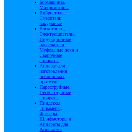
Бормашины,
Микромоторы
Вибростолы,
Смесители
вакуумные
Воскотопки,
Электрошпатели,
Индукционные
нагреватели,
Муфельные печи и
Сварочные
аппараты
Аппарат для
изготовления
нейлоновых
протезов
Пароструйные,
Пескоструйные
аппараты
Пиндексы,
Триммеры,
Фрезеры,
Шлифмоторы и
Аппараты для
Разрезания