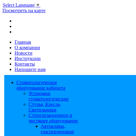
Select Language
▼
Посмотреть на карте
Главная
О компании
Новости
Инструкции
Контакты
Напишите нам
Стоматологическое
оборудование кабинета
Установки
стоматологические
Стулья, Кресла,
Светильники
Стерилизационное и
чистящее оборудование
Автоклавы,
гласперленовые