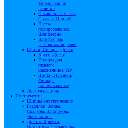
Укрепляющие
решетки
Паковочные массы,
Сплавы, Припой
Пасты
полировальные,
Шлифзерно
Штифты для
разборных моделей
Щетки, Полиры, Диски
Круги, Диски
Полиры для
прямого
наконечника (НР)
Щетки, Пуховки,
Фильцы
полировальные
Дискодержатели
Инструменты
Щипцы хирургические
Гладилки, Зонды,
Скалеры, Штопферы,
Экскаваторы
Долото, Крючки,
Остеотомы, Ретракторы,