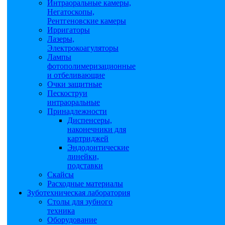
Интраоральные камеры,
Негатоскопы,
Рентгеновские камеры
Ирригаторы
Лазеры,
Электрокоагуляторы
Лампы
фотополимеризационные
и отбеливающие
Очки защитные
Пескоструи
интраоральные
Принадлежности
Диспенсеры,
наконечники для
картриджей
Эндодонтические
линейки,
подставки
Скайсы
Расходные материалы
Зуботехническая лаборатория
Столы для зубного
техника
Оборудование