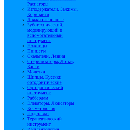
Распаторы
Иглодержатели, Зажимы,
Корнцанги
Ложки слепочные
Зуботехнический,
моделирующий и
вспомогательный
инструмент
Ножницы
Пинцеты
Скальпели, Лезвия
Стерилизаторы, Лотки,
Банки
Молотки
Щипцы, Кусачки
ортодонтические
Ортодонтический
инструмент
Раббердам
Элеваторы, Люксаторы
Косметология
Подставки
Терапевтический
инструмент
Имплантология