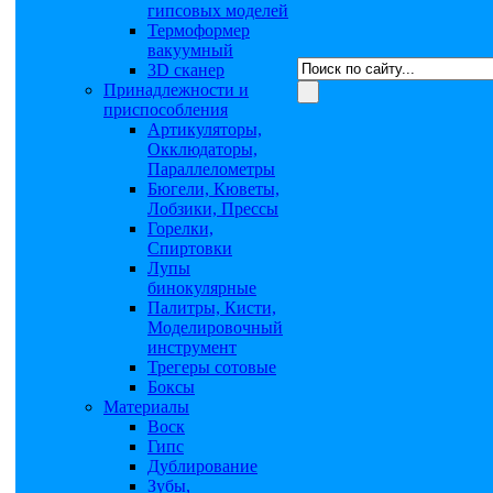
гипсовых моделей
Термоформер
вакуумный
3D сканер
Принадлежности и
приспособления
Артикуляторы,
Окклюдаторы,
Параллелометры
Бюгели, Кюветы,
Лобзики, Прессы
Горелки,
Спиртовки
Лупы
бинокулярные
Палитры, Кисти,
Моделировочный
инструмент
Трегеры сотовые
Боксы
Материалы
Воск
Гипс
Дублирование
Зубы,