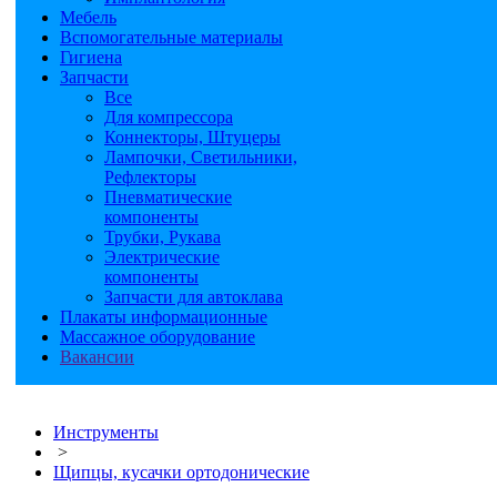
Мебель
Вспомогательные материалы
Гигиена
Запчасти
Все
Для компрессора
Коннекторы, Штуцеры
Лампочки, Светильники,
Рефлекторы
Пневматические
компоненты
Трубки, Рукава
Электрические
компоненты
Запчасти для автоклава
Плакаты информационные
Массажное оборудование
Вакансии
Инструменты
>
Щипцы, кусачки ортодонические