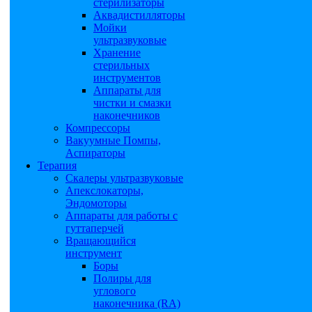
стерилизаторы
Аквадистилляторы
Мойки
ультразвуковые
Хранение
стерильных
инструментов
Аппараты для
чистки и смазки
наконечников
Компрессоры
Вакуумные Помпы,
Аспираторы
Терапия
Скалеры ультразвуковые
Апекслокаторы,
Эндомоторы
Аппараты для работы с
гуттаперчей
Вращающийся
инструмент
Боры
Полиры для
углового
наконечника (RA)