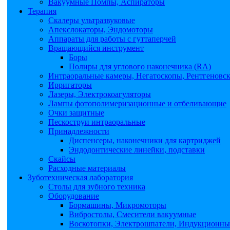
Вакуумные Помпы, Аспираторы
Терапия
Скалеры ультразвуковые
Апекслокаторы, Эндомоторы
Аппараты для работы с гуттаперчей
Вращающийся инструмент
Боры
Полиры для углового наконечника (RA)
Интраоральные камеры, Негатоскопы, Рентгеновс
Ирригаторы
Лазеры, Электрокоагуляторы
Лампы фотополимеризационные и отбеливающие
Очки защитные
Пескоструи интраоральные
Принадлежности
Диспенсеры, наконечники для картриджей
Эндодонтические линейки, подставки
Скайсы
Расходные материалы
Зуботехническая лаборатория
Столы для зубного техника
Оборудование
Бормашины, Микромоторы
Вибростолы, Смесители вакуумные
Воскотопки, Электрошпатели, Индукционные