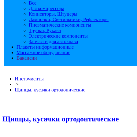
Все
Для компрессора
Коннекторы, Штуцеры
Лампочки, Светильники, Рефлекторы
Пневматические компоненты
Трубки, Рукава
Электрические компоненты
Запчасти для автоклава
Плакаты информационные
Массажное оборудование
Вакансии
Инструменты
>
Щипцы, кусачки ортодонические
Щипцы, кусачки ортодонтические