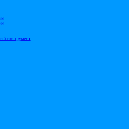
ры
ры
ный инструмент