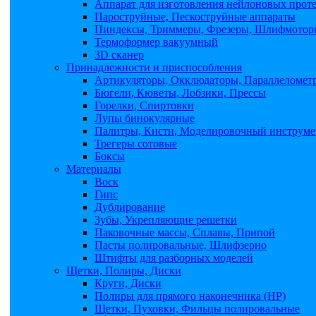
Аппарат для изготовления нейлоновых прот
Пароструйные, Пескоструйные аппараты
Пиндексы, Триммеры, Фрезеры, Шлифмоторы
Термоформер вакуумный
3D сканер
Принадлежности и приспособления
Артикуляторы, Окклюдаторы, Параллеломет
Бюгели, Кюветы, Лобзики, Прессы
Горелки, Спиртовки
Лупы бинокулярные
Палитры, Кисти, Моделировочный инструме
Трегеры сотовые
Боксы
Материалы
Воск
Гипс
Дублирование
Зубы, Укрепляющие решетки
Паковочные массы, Сплавы, Припой
Пасты полировальные, Шлифзерно
Штифты для разборных моделей
Щетки, Полиры, Диски
Круги, Диски
Полиры для прямого наконечника (НР)
Щетки, Пуховки, Фильцы полировальные