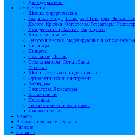
Дискодержатели
Инструменты
Щипцы хирургические
Гладилки, Зонды, Скалеры, Штопферы, Экскавато
Долото, Крючки, Остеотомы, Ретракторы, Распато
Иглодержатели, Зажимы, Корнцанги
Ложки слепочные
Зуботехнический, моделирующий и вспомогатель
Ножницы
Пинцеты
Скальпели, Лезвия
Стерилизаторы, Лотки, Банки
Молотки
Щипцы, Кусачки ортодонтические
Ортодонтический инструмент
Раббердам
Элеваторы, Люксаторы
Косметология
Подставки
Терапевтический инструмент
Имплантология
Мебель
Вспомогательные материалы
Гигиена
Запчасти