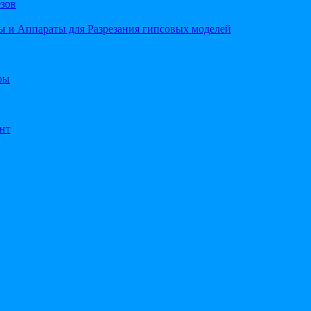
езов
 и Аппараты для Разрезания гипсовых моделей
ры
нт