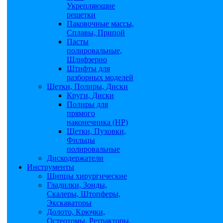
Укрепляющие
решетки
Паковочные массы,
Сплавы, Припой
Пасты
полировальные,
Шлифзерно
Штифты для
разборных моделей
Щетки, Полиры, Диски
Круги, Диски
Полиры для
прямого
наконечника (НР)
Щетки, Пуховки,
Фильцы
полировальные
Дискодержатели
Инструменты
Щипцы хирургические
Гладилки, Зонды,
Скалеры, Штопферы,
Экскаваторы
Долото, Крючки,
Остеотомы, Ретракторы,