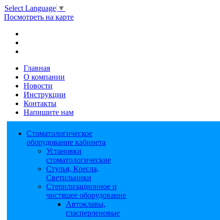
Select Language
▼
Посмотреть на карте
Главная
О компании
Новости
Инструкции
Контакты
Напишите нам
Стоматологическое
оборудование кабинета
Установки
стоматологические
Стулья, Кресла,
Светильники
Стерилизационное и
чистящее оборудование
Автоклавы,
гласперленовые