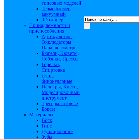
гипсовых моделей
Термоформер
вакуумный
3D сканер
Принадлежности и
приспособления
Артикуляторы,
Окклюдаторы,
Параллелометры
Бюгели, Кюветы,
Лобзики, Прессы
Горелки,
Спиртовки
Лупы
бинокулярные
Палитры, Кисти,
Моделировочный
инструмент
Трегеры сотовые
Боксы
Материалы
Воск
Гипс
Дублирование
Зубы,