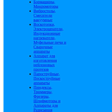
Бормашины,
Микромоторы
Вибростолы,
Смесители
вакуумные
Воскотопки,
Электрошпатели,
Индукционные
нагреватели,
Муфельные печи и
Сварочные
аппараты
Аппарат для
изготовления
нейлоновых
протезов
Пароструйные,
Пескоструйные
аппараты
Пиндексы,
Триммеры,
Фрезеры,
Шлифмоторы и
Аппараты для
Разрезания