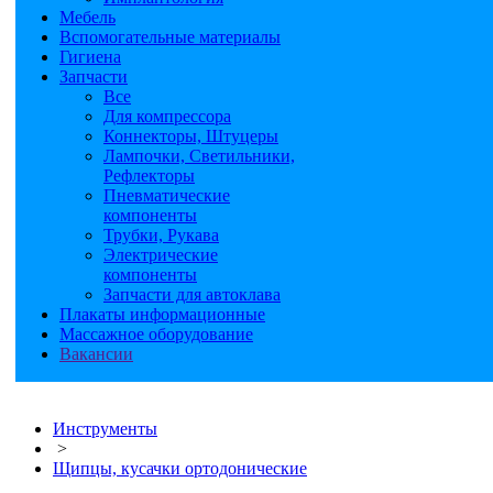
Мебель
Вспомогательные материалы
Гигиена
Запчасти
Все
Для компрессора
Коннекторы, Штуцеры
Лампочки, Светильники,
Рефлекторы
Пневматические
компоненты
Трубки, Рукава
Электрические
компоненты
Запчасти для автоклава
Плакаты информационные
Массажное оборудование
Вакансии
Инструменты
>
Щипцы, кусачки ортодонические