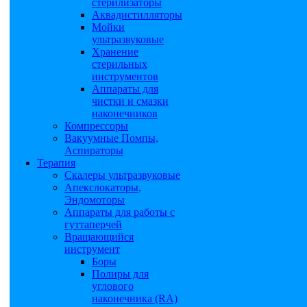
стерилизаторы
Аквадистилляторы
Мойки
ультразвуковые
Хранение
стерильных
инструментов
Аппараты для
чистки и смазки
наконечников
Компрессоры
Вакуумные Помпы,
Аспираторы
Терапия
Скалеры ультразвуковые
Апекслокаторы,
Эндомоторы
Аппараты для работы с
гуттаперчей
Вращающийся
инструмент
Боры
Полиры для
углового
наконечника (RA)