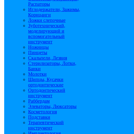
Распаторы
Иглодержатели, Зажимы,
Корнцанги
Ложки слепочные
Зуботехнический,
моделирующий и
вспомогательный
инструмент
Ножницы
Пинцеты
Скальпели, Лезвия
Стерилизаторы, Лотки,
Банки
Молотки
Щипцы, Кусачки
ортодонтические
Ортодонтический
инструмент
Раббердам
Элеваторы, Люксаторы
Косметология
Подставки
Терапевтический
инструмент
Имплантология