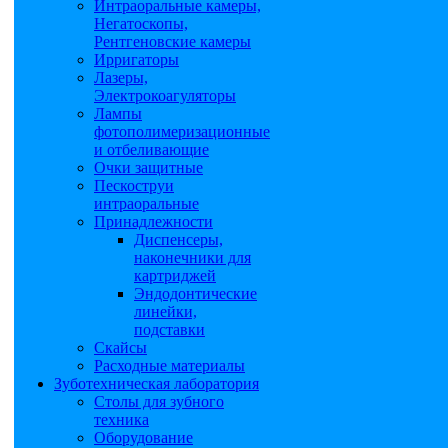
Интраоральные камеры,
Негатоскопы,
Рентгеновские камеры
Ирригаторы
Лазеры,
Электрокоагуляторы
Лампы
фотополимеризационные
и отбеливающие
Очки защитные
Пескоструи
интраоральные
Принадлежности
Диспенсеры,
наконечники для
картриджей
Эндодонтические
линейки,
подставки
Скайсы
Расходные материалы
Зуботехническая лаборатория
Столы для зубного
техника
Оборудование