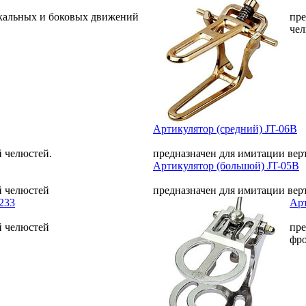
икальных и боковых движений
пре
че
Артикулятор (средний) JT-06В
 челюстей.
предназначен для имитации ве
Артикулятор (большой) JT-05В
й челюстей
предназначен для имитации ве
233
Арт
й челюстей
пре
фр