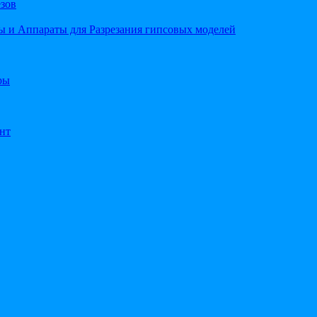
езов
 и Аппараты для Разрезания гипсовых моделей
ры
нт