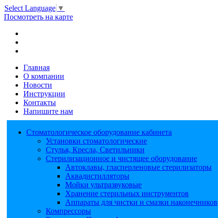
Select Language
▼
Посмотреть на карте
Главная
О компании
Новости
Инструкции
Контакты
Напишите нам
Стоматологическое оборудование кабинета
Установки стоматологические
Стулья, Кресла, Светильники
Стерилизационное и чистящее оборудование
Автоклавы, гласперленовые стерилизаторы
Аквадистилляторы
Мойки ультразвуковые
Хранение стерильных инструментов
Аппараты для чистки и смазки наконечников
Компрессоры