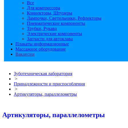
Все
Для компрессора
Коннекторы, Штуцеры
Лампочки, Светильники, Рефлекторы
Пневматические компоненты
Трубки, Рукава
Электрические компоненты
Запчасти для автоклава
Плакаты информационные
Массажное оборудование
Вакансии
Зуботехническая лаборатория
>
Принадлежности и приспособления
>
Артикуляторы, параллелометры
Артикуляторы, параллелометры