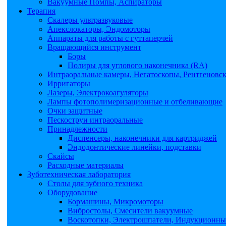
Вакуумные Помпы, Аспираторы
Терапия
Скалеры ультразвуковые
Апекслокаторы, Эндомоторы
Аппараты для работы с гуттаперчей
Вращающийся инструмент
Боры
Полиры для углового наконечника (RA)
Интраоральные камеры, Негатоскопы, Рентгеновс
Ирригаторы
Лазеры, Электрокоагуляторы
Лампы фотополимеризационные и отбеливающие
Очки защитные
Пескоструи интраоральные
Принадлежности
Диспенсеры, наконечники для картриджей
Эндодонтические линейки, подставки
Скайсы
Расходные материалы
Зуботехническая лаборатория
Столы для зубного техника
Оборудование
Бормашины, Микромоторы
Вибростолы, Смесители вакуумные
Воскотопки, Электрошпатели, Индукционные