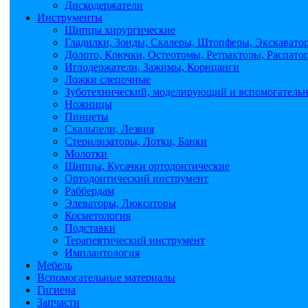
Дискодержатели
Инструменты
Щипцы хирургические
Гладилки, Зонды, Скалеры, Штопферы, Экскавато
Долото, Крючки, Остеотомы, Ретракторы, Распато
Иглодержатели, Зажимы, Корнцанги
Ложки слепочные
Зуботехнический, моделирующий и вспомогатель
Ножницы
Пинцеты
Скальпели, Лезвия
Стерилизаторы, Лотки, Банки
Молотки
Щипцы, Кусачки ортодонтические
Ортодонтический инструмент
Раббердам
Элеваторы, Люксаторы
Косметология
Подставки
Терапевтический инструмент
Имплантология
Мебель
Вспомогательные материалы
Гигиена
Запчасти