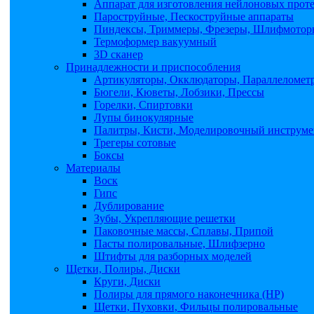
Аппарат для изготовления нейлоновых прот
Пароструйные, Пескоструйные аппараты
Пиндексы, Триммеры, Фрезеры, Шлифмоторы
Термоформер вакуумный
3D сканер
Принадлежности и приспособления
Артикуляторы, Окклюдаторы, Параллеломет
Бюгели, Кюветы, Лобзики, Прессы
Горелки, Спиртовки
Лупы бинокулярные
Палитры, Кисти, Моделировочный инструме
Трегеры сотовые
Боксы
Материалы
Воск
Гипс
Дублирование
Зубы, Укрепляющие решетки
Паковочные массы, Сплавы, Припой
Пасты полировальные, Шлифзерно
Штифты для разборных моделей
Щетки, Полиры, Диски
Круги, Диски
Полиры для прямого наконечника (НР)
Щетки, Пуховки, Фильцы полировальные