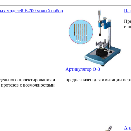
ных моделей F-700 малый набор
Пар
Пре
и а
Артикулятор О-3
дельного проектирования и
предназначен для имитации ве
 протезов с возможностями
Арт