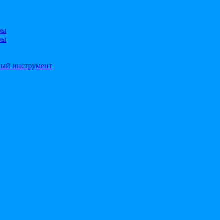
ры
ры
ный инструмент